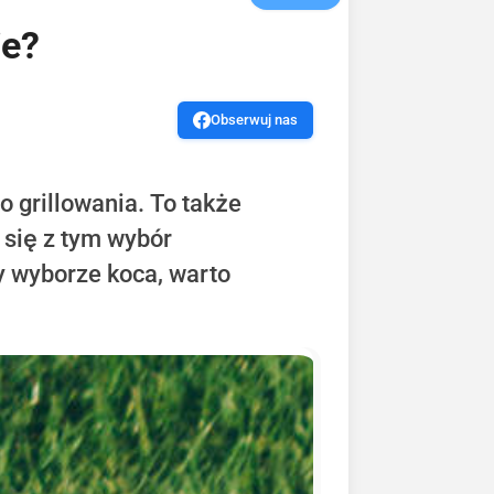
ie?
Obserwuj nas
 grillowania. To także
e się z tym wybór
zy wyborze koca, warto