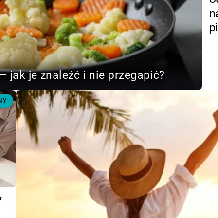
n
p
– jak je znaleźć i nie przegapić?
NY
y