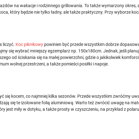
zdów na wakacje i rodzinnego grillowania. To także wymarzony okres, ab
oca, który będzie nie tylko ładny, ale także praktyczny. Przy wyborze koc
s liczyć.
Koc piknikowy
powinien być przede wszystkim dobrze dopasowany
jmy się wybrać mniejszy egzemplarz np. 150x180cm. Jednak, jeśli planuj
szego od ściskania się na małej powierzchni, gdzie o jakikolwiek komf
 wolnej przestrzeni, a także pomieści posiłki i napoje.
yć się kocem, co najmniej kilka sezonów. Przede wszystkim zwróćmy uwa
ją się te izolowane folią aluminiową. Warto też zwrócić uwagę na mate
ry jest miły w dotyku, a także prosty w czyszczeniu, na przykład z polaru