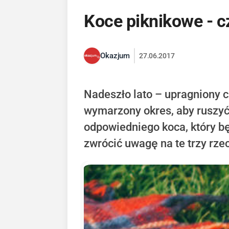
Koce piknikowe - c
Okazjum
27.06.2017
Nadeszło lato – upragniony c
wymarzony okres, aby ruszyć n
odpowiedniego koca, który bę
zwrócić uwagę na te trzy rze