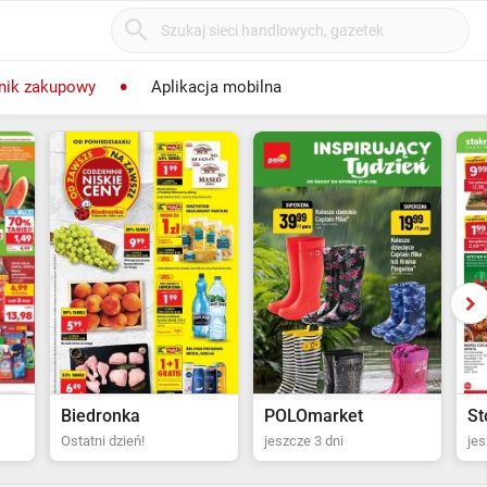
nik zakupowy
Aplikacja mobilna
POLOmarket
Stokrotka Supermarket
Bi
jeszcze 3 dni
jeszcze 4 dni
za 