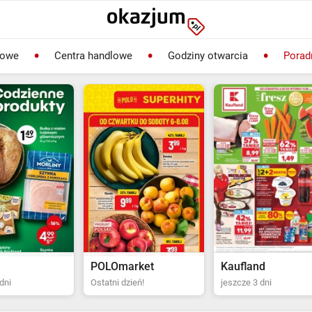
lowe
Centra handlowe
Godziny otwarcia
Porad
rket
Kaufland
Biedronka
ień!
jeszcze 3 dni
Ostatni dzień!