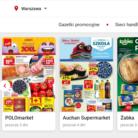
Warszawa
Gazetki promocyjne
Sieci hand
Auchan Supermarket
Żabka
POLOma
jeszcze 4 dni
jeszcze 3 dni
Ostatni dz