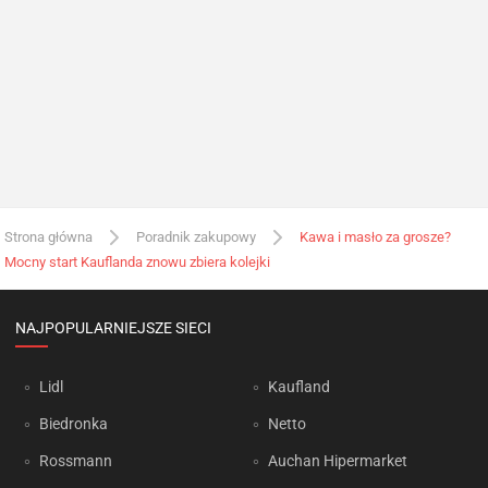
Strona główna
Poradnik zakupowy
Kawa i masło za grosze?
Mocny start Kauflanda znowu zbiera kolejki
NAJPOPULARNIEJSZE SIECI
Lidl
Kaufland
Biedronka
Netto
Rossmann
Auchan Hipermarket