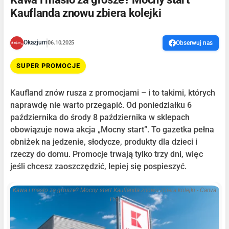
Kauflanda znowu zbiera kolejki
Okazjum
06.10.2025
Obserwuj nas
SUPER PROMOCJE
Kaufland znów rusza z promocjami – i to takimi, których
naprawdę nie warto przegapić. Od poniedziałku 6
października do środy 8 października w sklepach
obowiązuje nowa akcja „Mocny start”. To gazetka pełna
obniżek na jedzenie, słodycze, produkty dla dzieci i
rzeczy do domu. Promocje trwają tylko trzy dni, więc
jeśli chcesz zaoszczędzić, lepiej się pospieszyć.
Kawa i masło za grosze? Mocny start Kauflanda znowu zbiera kolejki - Canva
Pro