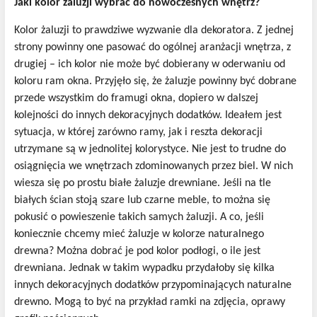
Jaki kolor żaluzji wybrać do nowoczesnych wnętrz?
Kolor żaluzji to prawdziwe wyzwanie dla dekoratora. Z jednej
strony powinny one pasować do ogólnej aranżacji wnętrza, z
drugiej – ich kolor nie może być dobierany w oderwaniu od
koloru ram okna. Przyjęło się, że żaluzje powinny być dobrane
przede wszystkim do framugi okna, dopiero w dalszej
kolejności do innych dekoracyjnych dodatków. Ideałem jest
sytuacja, w której zarówno ramy, jak i reszta dekoracji
utrzymane są w jednolitej kolorystyce. Nie jest to trudne do
osiągnięcia we wnętrzach zdominowanych przez biel. W nich
wiesza się po prostu białe żaluzje drewniane. Jeśli na tle
białych ścian stoją szare lub czarne meble, to można się
pokusić o powieszenie takich samych żaluzji. A co, jeśli
koniecznie chcemy mieć żaluzje w kolorze naturalnego
drewna? Można dobrać je pod kolor podłogi, o ile jest
drewniana. Jednak w takim wypadku przydałoby się kilka
innych dekoracyjnych dodatków przypominających naturalne
drewno. Mogą to być na przykład ramki na zdjęcia, oprawy