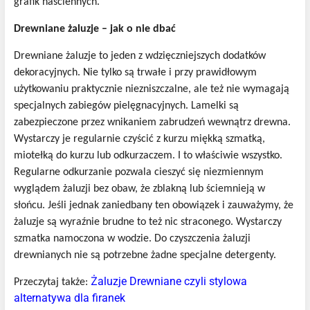
grafik naściennych.
Drewniane żaluzje – jak o nie dbać
Drewniane żaluzje to jeden z wdzięczniejszych dodatków
dekoracyjnych. Nie tylko są trwałe i przy prawidłowym
użytkowaniu praktycznie niezniszczalne, ale też nie wymagają
specjalnych zabiegów pielęgnacyjnych. Lamelki są
zabezpieczone przez wnikaniem zabrudzeń wewnątrz drewna.
Wystarczy je regularnie czyścić z kurzu miękką szmatką,
miotełką do kurzu lub odkurzaczem. I to właściwie wszystko.
Regularne odkurzanie pozwala cieszyć się niezmiennym
wyglądem żaluzji bez obaw, że zblakną lub ściemnieją w
słońcu. Jeśli jednak zaniedbany ten obowiązek i zauważymy, że
żaluzje są wyraźnie brudne to też nic straconego. Wystarczy
szmatka namoczona w wodzie. Do czyszczenia żaluzji
drewnianych nie są potrzebne żadne specjalne detergenty.
Żaluzje Drewniane czyli stylowa
Przeczytaj także:
alternatywa dla firanek