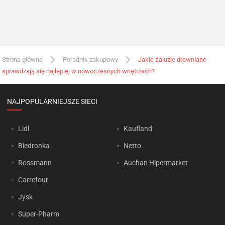
Strona główna
Poradnik zakupowy
Jakie żaluzje drewniane
sprawdzają się najlepiej w nowoczesnych wnętrzach?
NAJPOPULARNIEJSZE SIECI
Lidl
Kaufland
Biedronka
Netto
Rossmann
Auchan Hipermarket
Carrefour
Jysk
Super-Pharm