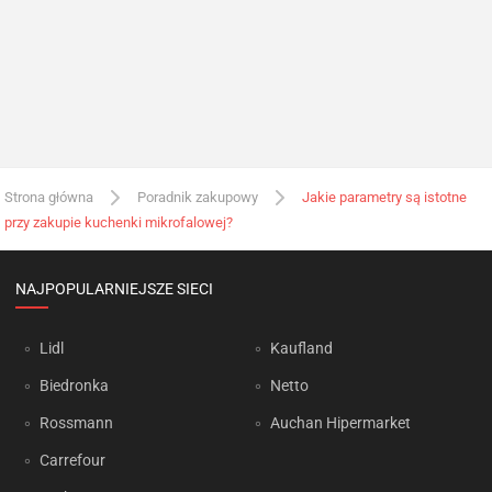
Strona główna
Poradnik zakupowy
Jakie parametry są istotne
przy zakupie kuchenki mikrofalowej?
NAJPOPULARNIEJSZE SIECI
Lidl
Kaufland
Biedronka
Netto
Rossmann
Auchan Hipermarket
Carrefour