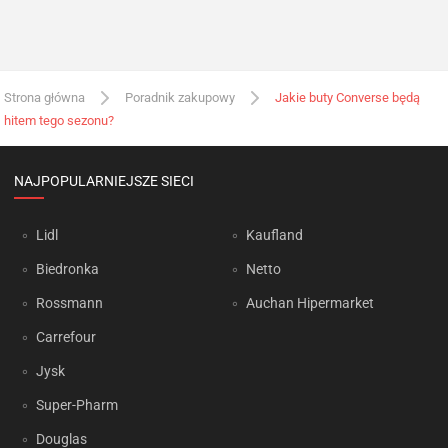
Strona główna
Poradnik zakupowy
Jakie buty Converse będą
hitem tego sezonu?
NAJPOPULARNIEJSZE SIECI
Lidl
Kaufland
Biedronka
Netto
Rossmann
Auchan Hipermarket
Carrefour
Jysk
Super-Pharm
Douglas