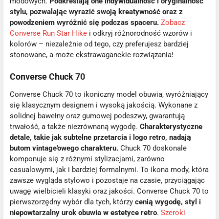
modowych.
Podkreślają one indywidualność i oryginalność
stylu, pozwalając wyrazić swoją kreatywność oraz z
powodzeniem wyróżnić się podczas spaceru.
Zobacz
Converse Run Star Hike
i odkryj różnorodność wzorów i
kolorów – niezależnie od tego, czy preferujesz bardziej
stonowane, a może ekstrawaganckie rozwiązania!
Converse Chuck 70
Converse Chuck 70 to ikoniczny model obuwia, wyróżniający
się klasycznym designem i wysoką jakością. Wykonane z
solidnej bawełny oraz gumowej podeszwy, gwarantują
trwałość, a także niezrównaną wygodę.
Charakterystyczne
detale, takie jak subtelne przetarcia i logo retro, nadają
butom vintage'owego charakteru.
Chuck 70 doskonale
komponuje się z różnymi stylizacjami, zarówno
casualowymi, jak i bardziej formalnymi. To ikona mody, która
zawsze wygląda stylowo i pozostaje na czasie, przyciągając
uwagę wielbicieli klasyki oraz jakości. Converse Chuck 70 to
pierwszorzędny wybór dla tych, którzy
cenią wygodę, styl i
niepowtarzalny urok obuwia w estetyce retro
.
Szeroki