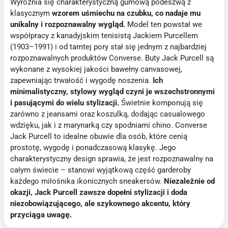
Wyróżnia się charakterystyczną gumową podeszwą z
klasycznym
wzorem uśmiechu na czubku, co nadaje mu
unikalny i rozpoznawalny wygląd.
Model ten powstał we
współpracy z kanadyjskim tenisistą Jackiem Purcellem
(1903–1991) i od tamtej pory stał się jednym z najbardziej
rozpoznawalnych produktów Converse. Buty Jack Purcell są
wykonane z wysokiej jakości bawełny canvasowej,
zapewniając trwałość i wygodę noszenia.
Ich
minimalistyczny, stylowy wygląd czyni je wszechstronnymi
i pasującymi do wielu stylizacji.
Świetnie komponują się
zarówno z jeansami oraz koszulką, dodając casualowego
wdzięku, jak i z marynarką czy spodniami chino. Converse
Jack Purcell to idealne obuwie dla osób, które cenią
prostotę, wygodę i ponadczasową klasykę. Jego
charakterystyczny design sprawia, że jest rozpoznawalny na
całym świecie – stanowi wyjątkową część garderoby
każdego miłośnika ikonicznych sneakersów.
Niezależnie od
okazji, Jack Purcell zawsze dopełni stylizacji i doda
niezobowiązującego, ale szykownego akcentu, który
przyciąga uwagę.