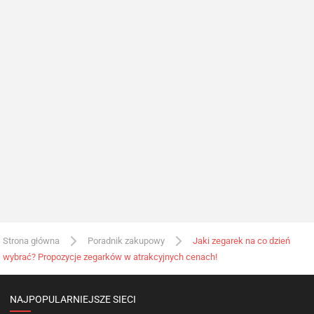
Strona główna
Poradnik zakupowy
Jaki zegarek na co dzień
wybrać? Propozycje zegarków w atrakcyjnych cenach!
NAJPOPULARNIEJSZE SIECI