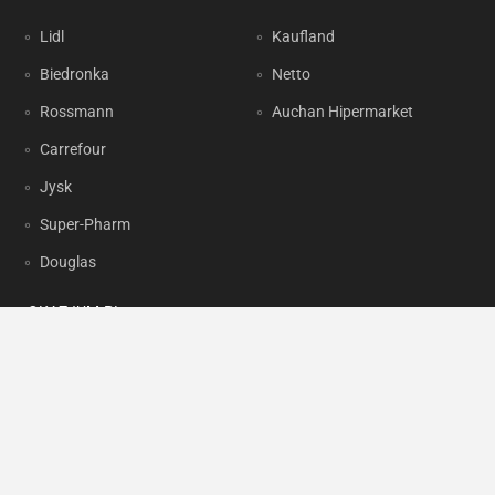
Lidl
Kaufland
Biedronka
Netto
Rossmann
Auchan Hipermarket
Carrefour
Jysk
Super-Pharm
Douglas
OKAZJUM.PL
Kontakt
Reklama
Prywatność
Korzystanie z portalu oznacza akceptację
Regulaminu
oraz
Polityki
prywatności
.
Ustawienia preferencji
.
Copyright by
INTERIA.PL
1999-2026. Wszystkie prawa zastrzeżone.