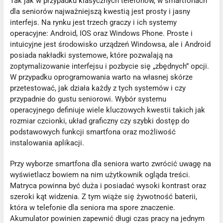
Tak jak w przypadku klasycznych telefonów, w smartfonach
dla seniorów najważniejszą kwestią jest prosty i jasny
interfejs. Na rynku jest trzech graczy i ich systemy
operacyjne: Android, IOS oraz Windows Phone. Proste i
intuicyjne jest środowisko urządzeń Windowsa, ale i Android
posiada nakładki systemowe, które pozwalają na
zoptymalizowanie interfejsu i pozbycie się „zbędnych” opcji.
W przypadku oprogramowania warto na własnej skórze
przetestować, jak działa każdy z tych systemów i czy
przypadnie do gustu seniorowi. Wybór systemu
operacyjnego definiuje wiele kluczowych kwestii takich jak
rozmiar czcionki, układ graficzny czy szybki dostęp do
podstawowych funkcji smartfona oraz możliwość
instalowania aplikacji.
Przy wyborze smartfona dla seniora warto zwrócić uwagę na
wyświetlacz bowiem na nim użytkownik ogląda treści.
Matryca powinna być duża i posiadać wysoki kontrast oraz
szeroki kąt widzenia. Z tym wiąże się żywotność baterii,
która w telefonie dla seniora ma spore znaczenie.
Akumulator powinien zapewnić długi czas pracy na jednym