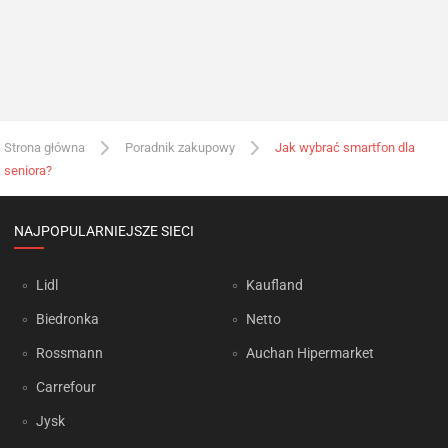
Strona główna
Poradnik zakupowy
Jak wybrać smartfon dla
seniora?
NAJPOPULARNIEJSZE SIECI
Lidl
Kaufland
Biedronka
Netto
Rossmann
Auchan Hipermarket
Carrefour
Jysk