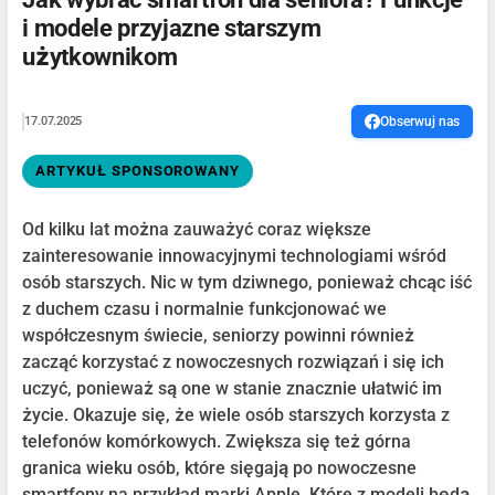
i modele przyjazne starszym
użytkownikom
17.07.2025
Obserwuj nas
ARTYKUŁ SPONSOROWANY
Od kilku lat można zauważyć coraz większe
zainteresowanie innowacyjnymi technologiami wśród
osób starszych. Nic w tym dziwnego, ponieważ chcąc iść
z duchem czasu i normalnie funkcjonować we
współczesnym świecie, seniorzy powinni również
zacząć korzystać z nowoczesnych rozwiązań i się ich
uczyć, ponieważ są one w stanie znacznie ułatwić im
życie. Okazuje się, że wiele osób starszych korzysta z
telefonów komórkowych. Zwiększa się też górna
granica wieku osób, które sięgają po nowoczesne
smartfony na przykład marki Apple. Które z modeli będą