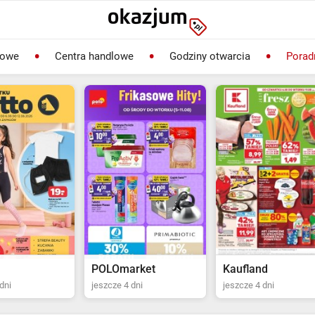
lowe
Centra handlowe
Godziny otwarcia
Porad
rket
Kaufland
Biedronka
dni
jeszcze 4 dni
ostatni dzień jutro