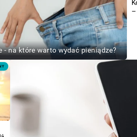
K
–
 - na które warto wydać pieniądze?
NY