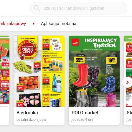
nik zakupowy
Aplikacja mobilna
POLOmarket
Stokrotka Supermarket
P
jeszcze 4 dni
jeszcze 5 dni
ost