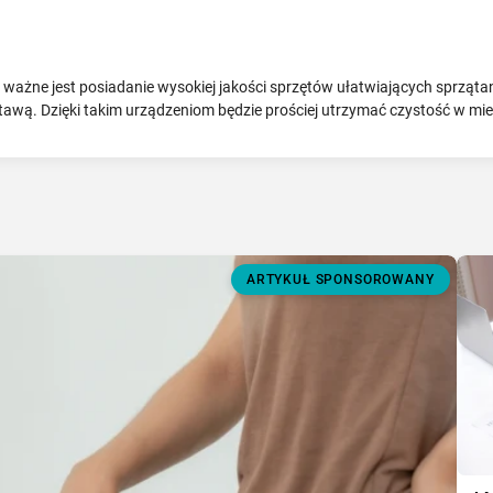
ażne jest posiadanie wysokiej jakości sprzętów ułatwiających sprzątani
awą. Dzięki takim urządzeniom będzie prościej utrzymać czystość w mi
ARTYKUŁ SPONSOROWANY