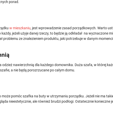
atnych porad.
rządku
w mieszkaniu
, jest wprowadzenie zasad porządkowych. Warto ust
ażdy, jeżeli użyje danej rzeczy, to będzie ją odkładał na wyznaczone mi
miał problemu ze znalezieniem produktu, jaki potrzebuje w danym momenc
hnią
a odzież nawierzchnią dla każdego domownika. Duża szafa, w której ka
szafie, a nie będą porozrzucane po całym domu.
zo może pomóc szafka na buty w utrzymaniu porządku. Jeżeli nie ma taki
ąda nieestetycznie, ale również brudzi podłogi. Ostatecznie konieczne je