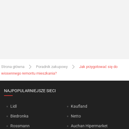
Strona główna
Poradnik zakupowy
Jak przygotować się do
wiosennego remontu mieszkania?
NAJPOPULARNIEJSZE SIECI
Lidl
Kaufland
Biedronka
Netto
Rossmann
Auchan Hipermarket