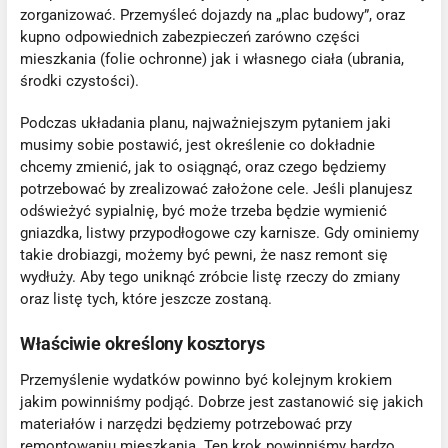
zorganizować. Przemyśleć dojazdy na „plac budowy”, oraz
kupno odpowiednich zabezpieczeń zarówno części
mieszkania (folie ochronne) jak i własnego ciała (ubrania,
środki czystości).
Podczas układania planu, najważniejszym pytaniem jaki
musimy sobie postawić, jest określenie co dokładnie
chcemy zmienić, jak to osiągnąć, oraz czego będziemy
potrzebować by zrealizować założone cele. Jeśli planujesz
odświeżyć sypialnię, być może trzeba będzie wymienić
gniazdka, listwy przypodłogowe czy karnisze. Gdy ominiemy
takie drobiazgi, możemy być pewni, że nasz remont się
wydłuży. Aby tego uniknąć zróbcie listę rzeczy do zmiany
oraz listę tych, które jeszcze zostaną.
Właściwie określony kosztorys
Przemyślenie wydatków powinno być kolejnym krokiem
jakim powinniśmy podjąć. Dobrze jest zastanowić się jakich
materiałów i narzędzi będziemy potrzebować przy
remontowaniu mieszkania. Ten krok powinniśmy bardzo