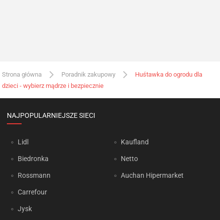
Strona główna
Poradnik zakupowy
Huśtawka do ogrodu dla
dzieci - wybierz mądrze i bezpiecznie
NAJPOPULARNIEJSZE SIECI
Lidl
Kaufland
Biedronka
Netto
Rossmann
Auchan Hipermarket
Carrefour
Jysk