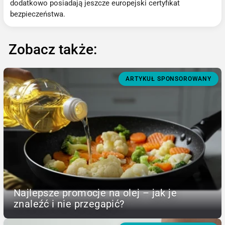
dodatkowo posiadają jeszcze europejski certyfikat
bezpieczeństwa.
Zobacz także:
ARTYKUŁ SPONSOROWANY
Najlepsze promocje na olej – jak je
znaleźć i nie przegapić?