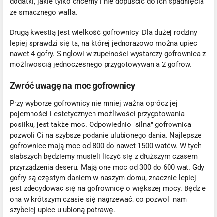
dodatki, jakie tylko chcemy i nie dopuścić do ich spadnięcia
ze smacznego wafla.
Drugą kwestią jest wielkość gofrownicy. Dla dużej rodziny
lepiej sprawdzi się ta, na której jednorazowo można upiec
nawet 4 gofry. Singlowi w zupełności wystarczy gofrownica z
możliwością jednoczesnego przygotowywania 2 gofrów.
Zwróć uwagę na moc gofrownicy
Przy wyborze gofrownicy nie mniej ważna oprócz jej
pojemności i estetycznych możliwości przygotowania
posiłku, jest także moc. Odpowiednio "silna" gofrownica
pozwoli Ci na szybsze podanie ulubionego dania. Najlepsze
gofrownice mają moc od 800 do nawet 1500 watów. W tych
słabszych będziemy musieli liczyć się z dłuższym czasem
przyrządzenia deseru. Mają one moc od 300 do 600 wat. Gdy
gofry są częstym daniem w naszym domu, znacznie lepiej
jest zdecydować się na gofrownicę o większej mocy. Będzie
ona w krótszym czasie się nagrzewać, co pozwoli nam
szybciej upiec ulubioną potrawę.