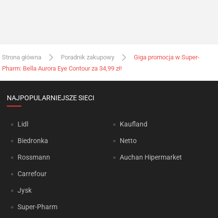
Strona główna
Poradnik zakupowy
Giga promocja w Super-
Pharm: Bella Aurora Eye Contour za 34,99 zł!
NAJPOPULARNIEJSZE SIECI
Lidl
Kaufland
Biedronka
Netto
Rossmann
Auchan Hipermarket
Carrefour
Jysk
Super-Pharm