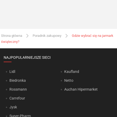
Strona główna
Poradnik zakupowy
Gdzie wybrać się na jarmark
świąteczny?
NAJPOPULARNIEJSZE SIECI
Lidl
Kaufland
Biedronka
Netto
Rossmann
Auchan Hipermarket
Carrefour
Jysk
Super-Pharm