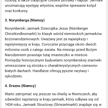
ozdoby, a także tradycyjne czeskie potrawy i napoje. Jarmark
urozmaicają występy artystów, wspólne śpiewanie kolęd
oraz konkursy.
3. Norymberga (Niemcy)
Norymberski Jarmark Dzieciątka Jezus (Nürnberger
Christkindlesmarkt) to klasyk wśród niemieckich jarmarków
bożonarodzeniowych. Uważany jest za największy i
najsłynniejszy w kraju. Corocznie przyciąga około dwóch
milionów osób z całego świata. Na miesiąc przed Bożym
Narodzeniem powstaje tutaj miasteczko w mieście.
Pomiędzy historycznymi budowlami norymberskiej starówki
umieszczane są stoiska o charakterystycznych czerwono-
białych dachach. Handlarze oferują pyszne rarytasy i
rękodzieło.
4. Drezno (Niemcy)
Warto zatrzymać się jeszcze na chwilę w Niemczech, aby
odwiedzić najstarszy w kraju jarmark, który odbywa się od
1434 roku. Jarmark Struclowy (Striezelmarkt) znajduje się w