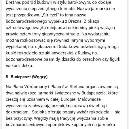
Dreźnie, pośród budowli w stylu barokowym, co dodaje
wydarzeniu nieprzeciętnego klimatu. Nazwa jarmarku nie
jest przypadkowa. „Striezel” to inna nazwa
bożonarodzeniowego wypieku z Drezna. Z okazji
sztruclowego święta miejscowi cukiernicy pieką ważącą
prawie cztery tony gigantyczną struclę. Na wydarzeniu
można rozkoszować się również innymi wybornymi
wypiekami, np. sękaczem. Dodatkowo odwiedzający mogą
kupić rękodzieło sztuki snycerskiej z Rudaw, np.
bożonarodzeniowe piramidy, dziadki do orzechów czy figurki
na kadzidełka.
5. Budapeszt (Węgry)
Na Placu Vörösmarty i Placu św. Stefana organizowane są
dwa największe jarmarki świąteczne w Budapeszcie, które
cieszą się uznaniem w całej Europie. Malownicze
wydarzenia zachwycają przepiękną oprawą świetlną i
dekoracjami. Stoiska oferują bogaty wybór rękodzieła – nie
bez przyczyny. Węgrzy mają tradycję wręczania sobie
bożonarodzeniowych upominków kupionych na jarmarku.