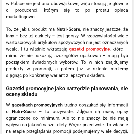
w Polsce nie jest ono obowiązkowe, więc stosują je głównie
ci producenci, którym się to po prostu opłaca
marketingowo.
To, że jakiś produkt ma
Nutri-Score
, nie znaczy jeszcze, że
inny – bez tej etykiety – jest gorszy. W rzeczywistości wiele
wartościowych artykułów spożywczych nie jest oznaczanych
wcale. I tu właśnie wkraczają
gazetki promocyjne
, które –
mimo że nie pokazują szczegółów opakowań – mogą być
początkiem świadomych wyborów. To w nich znajdujemy
produkty w promocji, a potem już w sklepie możemy
sięgnąć po konkretny wariant z lepszym składem.
Gazetki promocyjne jako narzędzie planowania, nie
oceny składu
W
gazetkach promocyjnych
trudno doszukać się informacji
o
Nutri-Score
– to oczywiste. Zdjęcia są małe, opisy
ograniczone do minimum. Ale to nie znaczy, że nie mają
wpływu na jakość naszej diety. Wręcz przeciwnie. To właśnie
na etapie przeglądania promocji podejmujemy wiele decyzji,