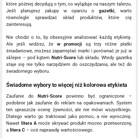
które później decydują o tym, co wyląduje na naszym talerzu.
Jeśli planujesz zakupy w oparciu o
gazetki,
warto
równolegle sprawdzać skład produktów, które cię
zainteresują.
Nie chodzi o to, by obsesyjnie analizować każdą etykietę.
Ale jeśli widzisz, że
w promocji
są trzy różne płatki
śniadaniowe, możesz zapamiętać marki i porównać je już w
sklepie – pod kątem
Nutri-Score
lub składu. Wtedy gazetka
staje się nie tylko narzędziem do oszczędzania, ale też do
świadomego wyboru.
Świadome wybory to więcej niż kolorowa etykieta
Zaufanie do
Nutri-Score
powinno być ograniczone –
podobnie jak zaufanie do reklam na opakowaniach. System
ten upraszcza ocenę żywności, ale nie mówi wszystkiego.
Dlatego warto go traktować jako pomoc, a nie wyrocznię.
Nawet
litera A
może skrywać produkt mocno przetworzony,
a
litera C
– coś naprawdę wartościowego.