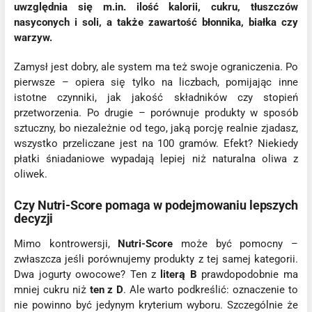
uwzględnia się m.in. ilość kalorii, cukru, tłuszczów
nasyconych i soli, a także zawartość błonnika, białka czy
warzyw.
Zamysł jest dobry, ale system ma też swoje ograniczenia. Po
pierwsze – opiera się tylko na liczbach, pomijając inne
istotne czynniki, jak jakość składników czy stopień
przetworzenia. Po drugie – porównuje produkty w sposób
sztuczny, bo niezależnie od tego, jaką porcję realnie zjadasz,
wszystko przeliczane jest na 100 gramów. Efekt? Niekiedy
płatki śniadaniowe wypadają lepiej niż naturalna oliwa z
oliwek.
Czy Nutri-Score pomaga w podejmowaniu lepszych
decyzji
Mimo kontrowersji,
Nutri-Score
może być pomocny –
zwłaszcza jeśli porównujemy produkty z tej samej kategorii.
Dwa jogurty owocowe? Ten z
literą B
prawdopodobnie ma
mniej cukru niż
ten z D
. Ale warto podkreślić: oznaczenie to
nie powinno być jedynym kryterium wyboru. Szczególnie że