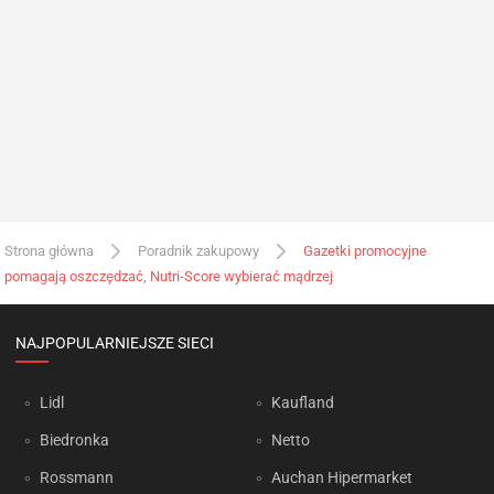
Strona główna
Poradnik zakupowy
Gazetki promocyjne
pomagają oszczędzać, Nutri-Score wybierać mądrzej
NAJPOPULARNIEJSZE SIECI
Lidl
Kaufland
Biedronka
Netto
Rossmann
Auchan Hipermarket