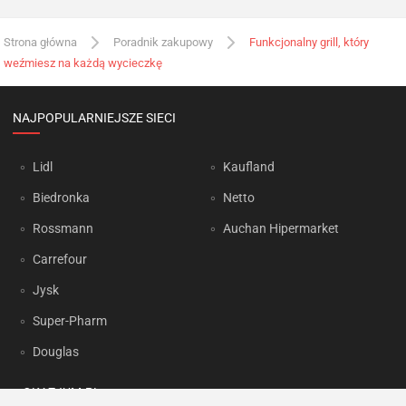
Strona główna
Poradnik zakupowy
Funkcjonalny grill, który
weźmiesz na każdą wycieczkę
NAJPOPULARNIEJSZE SIECI
Lidl
Kaufland
Biedronka
Netto
Rossmann
Auchan Hipermarket
Carrefour
Jysk
Super-Pharm
Douglas
OKAZJUM.PL