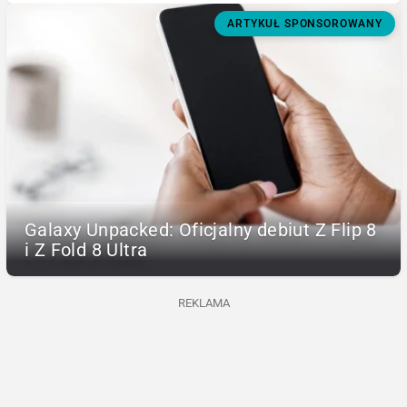
ARTYKUŁ SPONSOROWANY
Galaxy Unpacked: Oficjalny debiut Z Flip 8
i Z Fold 8 Ultra
REKLAMA