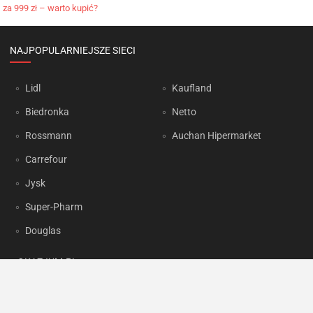
za 999 zł – warto kupić?
NAJPOPULARNIEJSZE SIECI
Lidl
Kaufland
Biedronka
Netto
Rossmann
Auchan Hipermarket
Carrefour
Jysk
Super-Pharm
Douglas
OKAZJUM.PL
Kontakt
Reklama
Prywatność