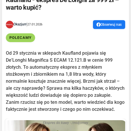
warto kupić?
Okazjum
27.01.2026
Obserwuj nas
POLECAMY
Od 29 stycznia w sklepach Kaufland pojawia się
De'Longhi Magnifica S ECAM 12.121.B w cenie 999
złotych. To automatyczny ekspres z młynkiem
stożkowym i zbiornikiem na 1,8 litra wody, który
normalnie kosztuje znacznie więcej. Brzmi jak strzał –
ale czy naprawdę? Sprawa ma kilka haczyków, o których
większość ludzi dowiaduje się dopiero po zakupie.
Zanim rzucisz się po ten model, warto wiedzieć dla kogo
faktycznie jest stworzony i czego po nim oczekiwać.
Ekspres do kawy - /midjorney