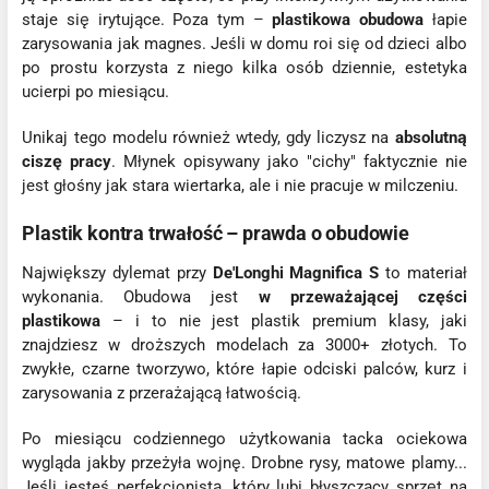
staje się irytujące. Poza tym –
plastikowa obudowa
łapie
zarysowania jak magnes. Jeśli w domu roi się od dzieci albo
po prostu korzysta z niego kilka osób dziennie, estetyka
ucierpi po miesiącu.
Unikaj tego modelu również wtedy, gdy liczysz na
absolutną
ciszę pracy
. Młynek opisywany jako "cichy" faktycznie nie
jest głośny jak stara wiertarka, ale i nie pracuje w milczeniu.
Plastik kontra trwałość – prawda o obudowie
Największy dylemat przy
De'Longhi Magnifica S
to materiał
wykonania. Obudowa jest
w przeważającej części
plastikowa
– i to nie jest plastik premium klasy, jaki
znajdziesz w droższych modelach za 3000+ złotych. To
zwykłe, czarne tworzywo, które łapie odciski palców, kurz i
zarysowania z przerażającą łatwością.
Po miesiącu codziennego użytkowania tacka ociekowa
wygląda jakby przeżyła wojnę. Drobne rysy, matowe plamy...
Jeśli jesteś perfekcjonistą, który lubi błyszczący sprzęt na