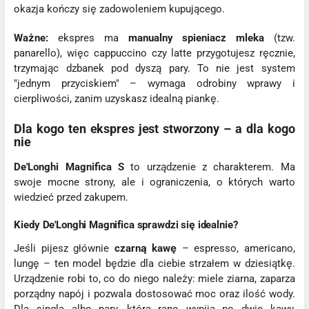
okazja kończy się zadowoleniem kupującego.
Ważne:
ekspres ma
manualny spieniacz mleka
(tzw.
panarello), więc cappuccino czy latte przygotujesz ręcznie,
trzymając dzbanek pod dyszą pary. To nie jest system
"jednym przyciskiem" – wymaga odrobiny wprawy i
cierpliwości, zanim uzyskasz idealną piankę.
Dla kogo ten ekspres jest stworzony – a dla kogo
nie
De'Longhi Magnifica S
to urządzenie z charakterem. Ma
swoje mocne strony, ale i ograniczenia, o których warto
wiedzieć przed zakupem.
Kiedy De'Longhi Magnifica sprawdzi się idealnie?
Jeśli pijesz głównie
czarną kawę
– espresso, americano,
lungę – ten model będzie dla ciebie strzałem w dziesiątkę.
Urządzenie robi to, co do niego należy: miele ziarna, zaparza
porządny napój i pozwala dostosować moc oraz ilość wody.