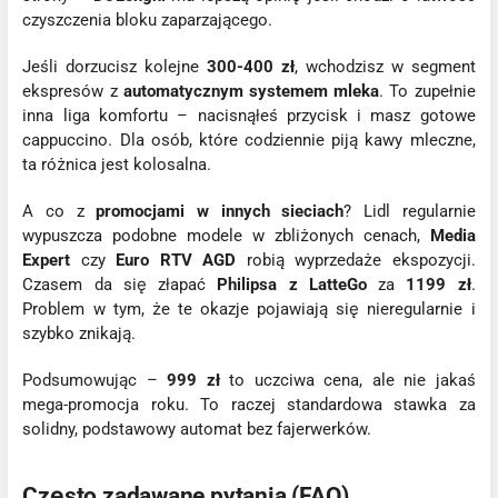
czyszczenia bloku zaparzającego.
Jeśli dorzucisz kolejne
300-400 zł
, wchodzisz w segment
ekspresów z
automatycznym systemem mleka
. To zupełnie
inna liga komfortu – nacisnąłeś przycisk i masz gotowe
cappuccino. Dla osób, które codziennie piją kawy mleczne,
ta różnica jest kolosalna.
A co z
promocjami w innych sieciach
? Lidl regularnie
wypuszcza podobne modele w zbliżonych cenach,
Media
Expert
czy
Euro RTV AGD
robią wyprzedaże ekspozycji.
Czasem da się złapać
Philipsa z LatteGo
za
1199 zł
.
Problem w tym, że te okazje pojawiają się nieregularnie i
szybko znikają.
Podsumowując –
999 zł
to uczciwa cena, ale nie jakaś
mega-promocja roku. To raczej standardowa stawka za
solidny, podstawowy automat bez fajerwerków.
Często zadawane pytania (FAQ)