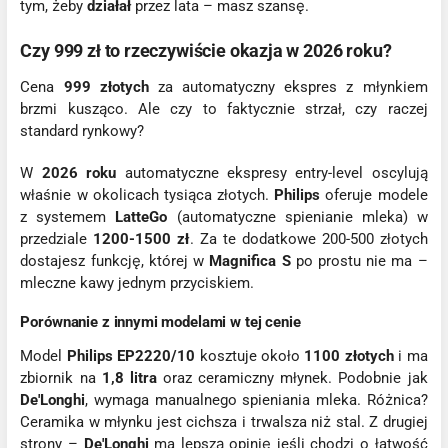
tym, żeby
działał
przez lata – masz szansę.
Czy 999 zł to rzeczywiście okazja w 2026 roku?
Cena
999 złotych
za automatyczny ekspres z młynkiem
brzmi kusząco. Ale czy to faktycznie strzał, czy raczej
standard rynkowy?
W
2026 roku
automatyczne ekspresy entry-level oscylują
właśnie w okolicach tysiąca złotych.
Philips
oferuje modele
z systemem
LatteGo
(automatyczne spienianie mleka) w
przedziale
1200-1500 zł
. Za te dodatkowe 200-500 złotych
dostajesz funkcję, której w
Magnifica S
po prostu nie ma –
mleczne kawy jednym przyciskiem.
Porównanie z innymi modelami w tej cenie
Model
Philips EP2220/10
kosztuje około
1100 złotych
i ma
zbiornik na
1,8 litra
oraz ceramiczny młynek. Podobnie jak
De'Longhi
, wymaga manualnego spieniania mleka. Różnica?
Ceramika w młynku jest cichsza i trwalsza niż stal. Z drugiej
strony –
De'Longhi
ma lepszą opinię jeśli chodzi o łatwość