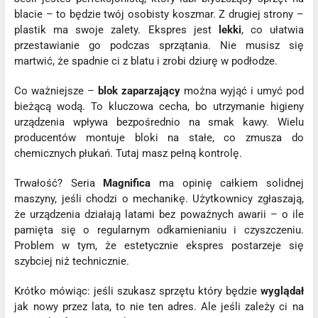
blacie – to będzie twój osobisty koszmar. Z drugiej strony –
plastik ma swoje zalety. Ekspres jest
lekki
, co ułatwia
przestawianie go podczas sprzątania. Nie musisz się
martwić, że spadnie ci z blatu i zrobi dziurę w podłodze.
Co ważniejsze –
blok zaparzający
można wyjąć i umyć pod
bieżącą wodą. To kluczowa cecha, bo utrzymanie higieny
urządzenia wpływa bezpośrednio na smak kawy. Wielu
producentów montuje bloki na stałe, co zmusza do
chemicznych płukań. Tutaj masz pełną kontrolę.
Trwałość? Seria
Magnifica
ma opinię całkiem solidnej
maszyny, jeśli chodzi o mechanikę. Użytkownicy zgłaszają,
że urządzenia działają latami bez poważnych awarii – o ile
pamięta się o regularnym odkamienianiu i czyszczeniu.
Problem w tym, że estetycznie ekspres postarzeje się
szybciej niż technicznie.
Krótko mówiąc: jeśli szukasz sprzętu który będzie
wyglądał
jak nowy przez lata, to nie ten adres. Ale jeśli zależy ci na