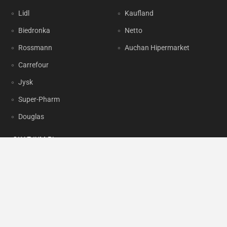
Lidl
Kaufland
Biedronka
Netto
Rossmann
Auchan Hipermarket
Carrefour
Jysk
Super-Pharm
Douglas
OKAZJUM.PL
Kontakt
Reklama
Prywatność
Korzystanie z portalu oznacza akceptację
Regulaminu
oraz
Polityki
prywatności
.
Ustawienia preferencji
.
Copyright by
INTERIA.PL
1999-2026. Wszystkie prawa zastrzeżone.