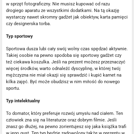
w sprzęt fotograficzny. Nie musisz kupować od razu
drogiego aparatu ze wszystkimi dodatkami. Na tą okazję
wystarczy nawet skromny gadżet jak obiektyw, karta pamięci
czy designerska torba.
Typ sportowy
Sportowa dusza lubi cały swój wolny czas spędzać aktywnie.
Takiej osobie na pewno spodoba się sportowy gadżet czy
też ciekawa koszulka. Jeśli na prezent możesz przeznaczyć
więcej środków, warto odnaleźć dyscyplinę, w której twój
mężczyzna nie miał okazji się sprawdzić i kupić karnet na
kilka zajęć. Być może obudzisz w nim miłość do nowego
sportu.
Typ intelektualny
To domator, który preferuje rozwój umysłu nad ciałem. Ten
człowiek zna się na literaturze oraz dobrym filmie. Jeśli
znasz go dłużej, na pewno zorientujesz się jaka książka trafi
w jego gust. Ten typ będzie zadowolony także w prezentu w