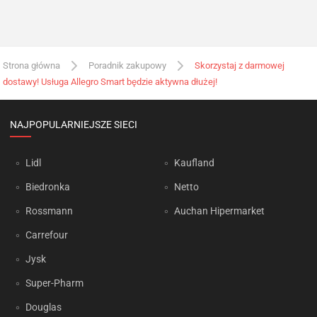
Strona główna
Poradnik zakupowy
Skorzystaj z darmowej
dostawy! Usługa Allegro Smart będzie aktywna dłużej!
NAJPOPULARNIEJSZE SIECI
Lidl
Kaufland
Biedronka
Netto
Rossmann
Auchan Hipermarket
Carrefour
Jysk
Super-Pharm
Douglas