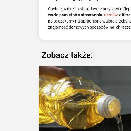
Chyba każdy zna starodawne przysłowie: "lepi
warto pamiętać o stosowaniu
kremów
z filtr
po to czekamy na upragnione wakacje, żeby l
znajomość domowych sposobów na ich leczeni
Zobacz także: