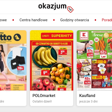
lowe
Centra handlowe
Godziny otwarcia
Porad
rket
Kaufland
Biedronka
ień!
jeszcze 3 dni
Ostatni dzień!