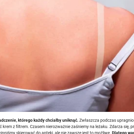
dczenie, którego każdy chciałby uniknąć.
Zwłaszcza podczas upragnion
rem z filtrem. Czasem nierozważnie zaśniemy na leżaku. Zdarza się, p
inniśmy skierować do apteki, ale nie zawsze jest to możliwe.
Dlatego wa