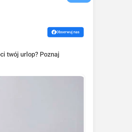
Obserwuj nas
óci twój urlop? Poznaj