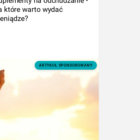
uplementy na odchudzanie -
a które warto wydać
ieniądze?
ARTYKUŁ SPONSOROWANY