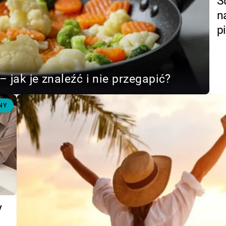
S
n
p
– jak je znaleźć i nie przegapić?
NY
y