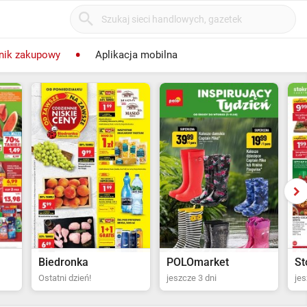
nik zakupowy
Aplikacja mobilna
POLOmarket
Stokrotka Supermarket
Bi
jeszcze 3 dni
jeszcze 4 dni
za 