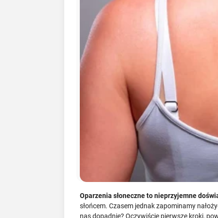
Oparzenia słoneczne to nieprzyjemne doświa
słońcem. Czasem jednak zapominamy nałożyć k
nas dopadnie? Oczywiście pierwsze kroki, pow