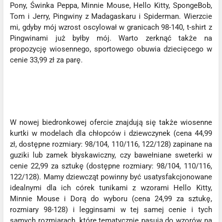
Pony, Świnka Peppa, Minnie Mouse, Hello Kitty, SpongeBob,
Tom i Jerry, Pingwiny z Madagaskaru i Spiderman. Wierzcie
mi, gdyby mój wzrost oscylował w granicach 98-140, t-shirt z
Pingwinami już byłby mój. Warto zerknąć także na
propozycję wiosennego, sportowego obuwia dziecięcego w
cenie 33,99 zł za parę.
W nowej biedronkowej ofercie znajdują się także wiosenne
kurtki w modelach dla chłopców i dziewczynek (cena 44,99
zł, dostępne rozmiary: 98/104, 110/116, 122/128) zapinane na
guziki lub zamek błyskawiczny, czy bawełniane sweterki w
cenie 22,99 za sztukę (dostępne rozmiary: 98/104, 110/116,
122/128). Mamy dziewcząt powinny być usatysfakcjonowane
idealnymi dla ich córek tunikami z wzorami Hello Kitty,
Minnie Mouse i Dorą do wyboru (cena 24,99 za sztukę,
rozmiary 98-128) i legginsami w tej samej cenie i tych
samych rozmiarach, które tematycznie pasują do wzorów na