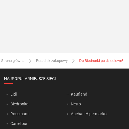
Strona główna
Poradnik zakupowy
Do Biedronki po dzieciowe!
NAJPOPULARNIEJSZE SIECI
Lidl
Kaufland
Biedronka
Netto
Rossmann
Auchan Hipermarket
Carrefour