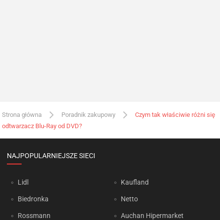
Strona główna
Poradnik zakupowy
Czym tak właściwie różni się
odtwarzacz Blu-Ray od DVD?
NAJPOPULARNIEJSZE SIECI
Lidl
Kaufland
Biedronka
Netto
Rossmann
Auchan Hipermarket