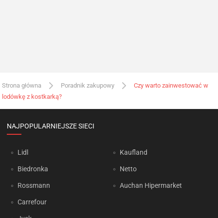
Strona główna
Poradnik zakupowy
Czy warto zainwestować w
lodówkę z kostkarką?
NAJPOPULARNIEJSZE SIECI
Lidl
Kaufland
Biedronka
Netto
Rossmann
Auchan Hipermarket
Carrefour