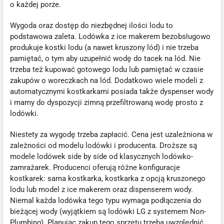
o każdej porze.
Wygoda oraz dostęp do niezbędnej ilości lodu to
podstawowa zaleta. Lodówka z ice makerem bezobsługowo
produkuje kostki lodu (a nawet kruszony lód) i nie trzeba
pamiętać, o tym aby uzupełnić wodę do tacek na lód. Nie
trzeba też kupować gotowego lodu lub pamiętać w czasie
zakupów o woreczkach na lód. Dodatkowo wiele modeli z
automatycznymi kostkarkami posiada także dyspenser wody
i mamy do dyspozycji zimną przefiltrowaną wodę prosto z
lodówki.
Niestety za wygodę trzeba zapłacić. Cena jest uzależniona w
zależności od modelu lodówki i producenta. Droższe są
modele lodówek side by side od klasycznych lodówko-
zamrażarek. Producenci oferują różne konfiguracje
kostkarek: sama kostkarka, kostkarka z opcją kruszonego
lodu lub model z ice makerem oraz dispenserem wody.
Niemal każda lodówka tego typu wymaga podłączenia do
bieżącej wody (wyjątkiem są lodówki LG z systemem Non-
Plumbing). Planując zakup tego sprzętu trzeba uwzględnić