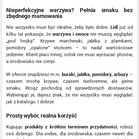
Nieperfekcyjne warzywa? Pełnia smaku bez
zbędnego marnowania
Nie wszystko musi być idealne, żeby było dobre.
Lidl
już od
kilku lat pokazuje, że
warzywa i owoce
nie muszą wyglądać
„pod linijkę”. Krzywe marchewki, jabłka z plamkami,
pomidory „opalone” słońcem – to nadal wartościowe
jedzenie. Klient płaci mniej, rolnik nie musi wyrzucać plonów,
a środowisko nie cierpi.
W ofercie znajdziesz m.in.
buraki, jabłka, pomidory, arbuzy
–
czasem trochę krzywe, czasem nieforemne, ale pełne
smaku. Wciąż pochodzą od sprawdzonych dostawców.
Wybierając je, dajesz znak, że nie wszystko musi wyglądać
jak z katalogu. I dobrze.
Prosty wybór, realna korzyść
Kupując
produkty z krótkim terminem przydatności
, robisz
coś dobrego. Dla siebie, dla środowiska, czasem nawet dla