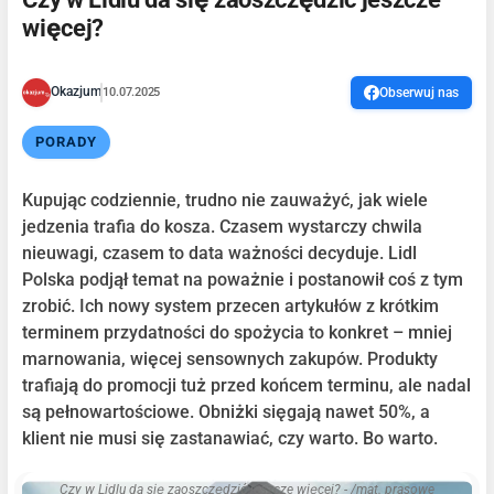
więcej?
Okazjum
10.07.2025
Obserwuj nas
PORADY
Kupując codziennie, trudno nie zauważyć, jak wiele
jedzenia trafia do kosza. Czasem wystarczy chwila
nieuwagi, czasem to data ważności decyduje. Lidl
Polska podjął temat na poważnie i postanowił coś z tym
zrobić. Ich nowy system przecen artykułów z krótkim
terminem przydatności do spożycia to konkret – mniej
marnowania, więcej sensownych zakupów. Produkty
trafiają do promocji tuż przed końcem terminu, ale nadal
są pełnowartościowe. Obniżki sięgają nawet 50%, a
klient nie musi się zastanawiać, czy warto. Bo warto.
Czy w Lidlu da się zaoszczędzić jeszcze więcej? - /mat. prasowe