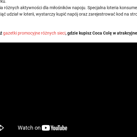
łku.
różnych aktywności dla miłośników napoju. Specjalna loteria konsumen
iąć udział w loterii, wystarczy kupić napój oraz zarejestrować kod na str
dź
gazetki promocyjne różnych sieci
, gdzie kupisz Coca Colę w atrakcyjne