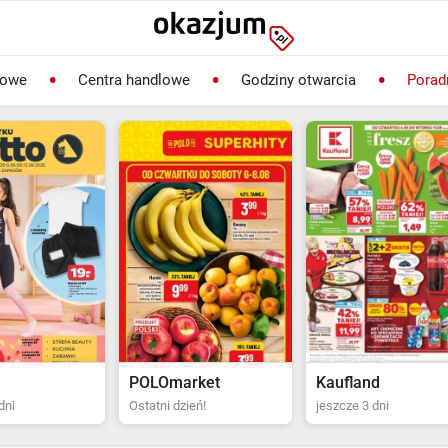
lowe
Centra handlowe
Godziny otwarcia
Porad
rket
Kaufland
Biedronka
ień!
jeszcze 3 dni
Ostatni dzień!