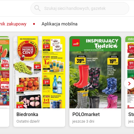
nik zakupowy
Aplikacja mobilna
POLOmarket
Stokrotka Supermarket
Bi
jeszcze 3 dni
jeszcze 4 dni
za 