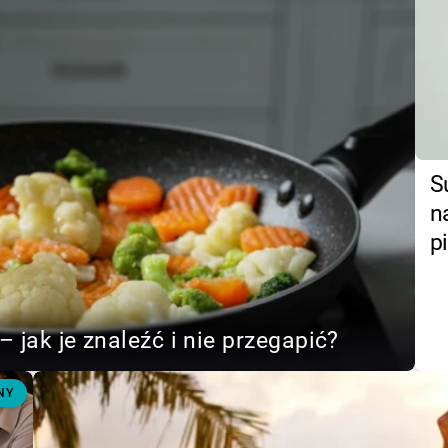
S
n
p
– jak je znaleźć i nie przegapić?
NY