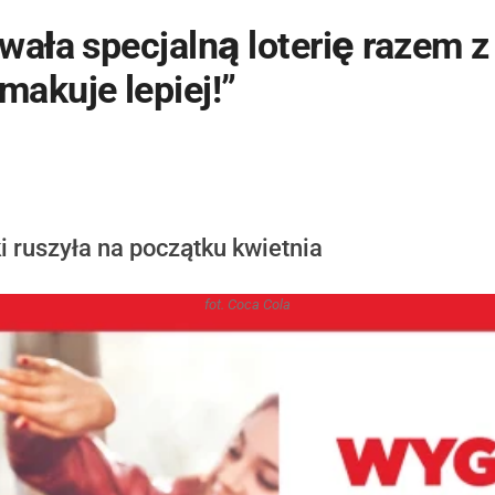
wała specjalną loterię razem 
akuje lepiej!”
 ruszyła na początku kwietnia
fot. Coca Cola