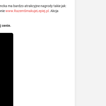
cka ma bardzo atrakcyjne nagrody takie jak:
onie
www.RazemSmakujeLepiej.pl
. Akcja
j cenie.