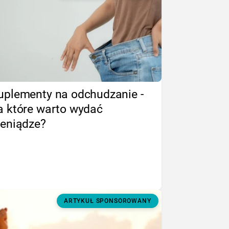
uplementy na odchudzanie -
a które warto wydać
ieniądze?
ARTYKUŁ SPONSOROWANY