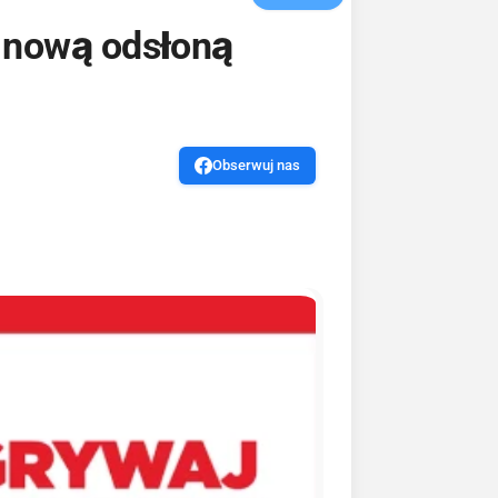
z nową odsłoną
Obserwuj nas