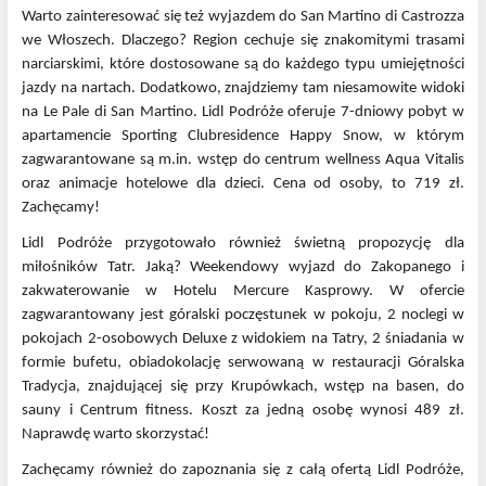
Warto zainteresować się też wyjazdem do San Martino di Castrozza
we Włoszech. Dlaczego? Region cechuje się znakomitymi trasami
narciarskimi, które dostosowane są do każdego typu umiejętności
jazdy na nartach. Dodatkowo, znajdziemy tam niesamowite widoki
na Le Pale di San Martino. Lidl Podróże oferuje 7-dniowy pobyt w
apartamencie Sporting Clubresidence Happy Snow, w którym
zagwarantowane są m.in. wstęp do centrum wellness Aqua Vitalis
oraz animacje hotelowe dla dzieci. Cena od osoby, to 719 zł.
Zachęcamy!
Lidl Podróże przygotowało również świetną propozycję dla
miłośników Tatr. Jaką? Weekendowy wyjazd do Zakopanego i
zakwaterowanie w Hotelu Mercure Kasprowy. W ofercie
zagwarantowany jest góralski poczęstunek w pokoju, 2 noclegi w
pokojach 2-osobowych Deluxe z widokiem na Tatry, 2 śniadania w
formie bufetu, obiadokolację serwowaną w restauracji Góralska
Tradycja, znajdującej się przy Krupówkach, wstęp na basen, do
sauny i Centrum fitness. Koszt za jedną osobę wynosi 489 zł.
Naprawdę warto skorzystać!
Zachęcamy również do zapoznania się z całą ofertą Lidl Podróże,