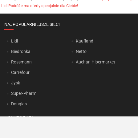
Lidl Podróże ma oferty specjalnie dla Ciebie!
NAJPOPULARNIEJSZE SIECI
Lidl
Kaufland
Biedronka
Netto
Rossmann
Auchan Hipermarket
Carrefour
Jysk
Super-Pharm
Douglas
OKAZJUM.PL
Kontakt
Reklama
Prywatność