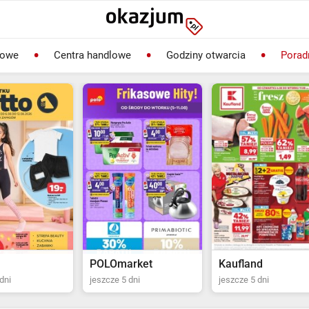
lowe
Centra handlowe
Godziny otwarcia
Porad
rket
Kaufland
Biedronka
dni
jeszcze 5 dni
jeszcze 2 dni