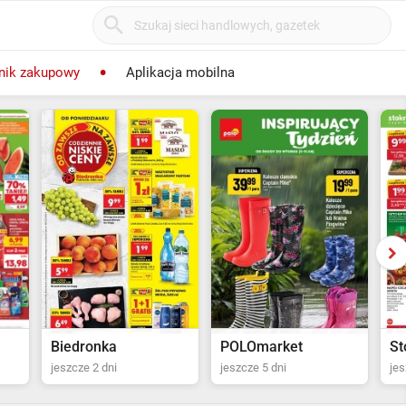
nik zakupowy
Aplikacja mobilna
POLOmarket
Stokrotka Supermarket
Sp
jeszcze 5 dni
jeszcze 6 dni
jes