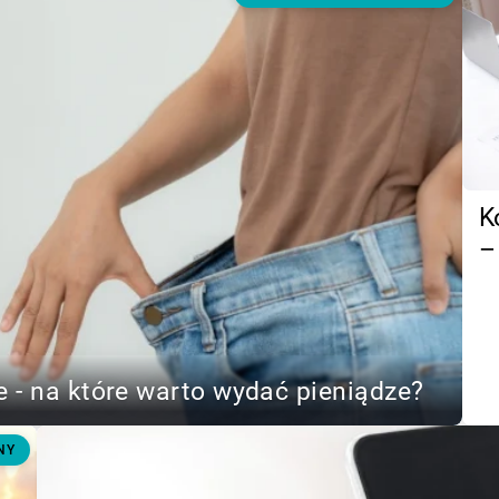
K
–
 - na które warto wydać pieniądze?
NY