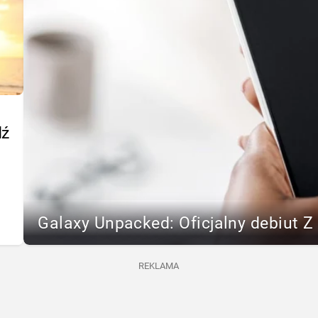
dź
Galaxy Unpacked: Oficjalny debiut Z F
REKLAMA