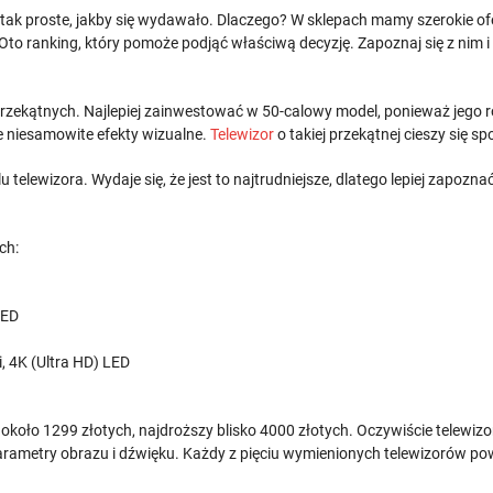
 tak proste, jakby się wydawało. Dlaczego? W sklepach mamy szerokie ofe
Oto ranking, który pomoże podjąć właściwą decyzję. Zapoznaj się z nim i
przekątnych. Najlepiej zainwestować w 50-calowy model, ponieważ jego r
 niesamowite efekty wizualne.
Telewizor
o takiej przekątnej cieszy się 
u telewizora. Wydaje się, że jest to najtrudniejsze, dlatego lepiej zapozn
ch:
LED
, 4K (Ultra HD) LED
około 1299 złotych, najdroższy blisko 4000 złotych. Oczywiście telewiz
 parametry obrazu i dźwięku. Każdy z pięciu wymienionych telewizorów 