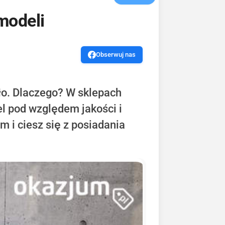
modeli
Obserwuj nas
ało. Dlaczego? W sklepach
l pod względem jakości i
m i ciesz się z posiadania