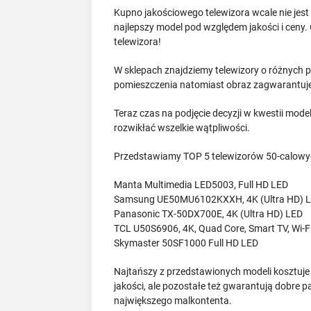
Kupno jakościowego telewizora wcale nie jest
najlepszy model pod względem jakości i ceny. 
telewizora!
W sklepach znajdziemy telewizory o różnych 
pomieszczenia natomiast obraz zagwarantuje
Teraz czas na podjęcie decyzji w kwestii model
rozwikłać wszelkie wątpliwości.
Przedstawiamy TOP 5 telewizorów 50-calowy
Manta Multimedia LED5003, Full HD LED
Samsung UE50MU6102KXXH, 4K (Ultra HD) 
Panasonic TX-50DX700E, 4K (Ultra HD) LED
TCL U50S6906, 4K, Quad Core, Smart TV, Wi-Fi
Skymaster 50SF1000 Full HD LED
Najtańszy z przedstawionych modeli kosztuje 
jakości, ale pozostałe też gwarantują dobre
największego malkontenta.