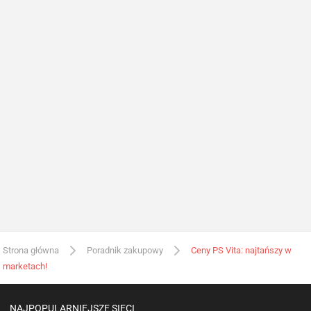
Strona główna
Poradnik zakupowy
Ceny PS Vita: najtańszy w
marketach!
NAJPOPULARNIEJSZE SIECI