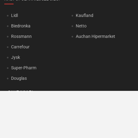
Lidl
Kaufland
Biedronka
Netto
Rossmann
Auchan Hipermarket
Carrefour
Jysk
Super-Pharm
Douglas
OKAZJUM.PL
Kontakt
Reklama
Prywatność
Korzystanie z portalu oznacza akceptację
Regulaminu
oraz
Polityki
prywatności
.
Ustawienia preferencji
.
Copyright by
INTERIA.PL
1999-2026. Wszystkie prawa zastrzeżone.