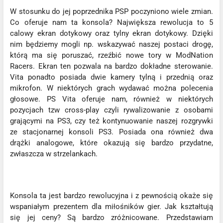
W stosunku do jej poprzednika PSP poczyniono wiele zmian.
Co oferuje nam ta konsola? Największa rewolucja to 5
calowy ekran dotykowy oraz tylny ekran dotykowy. Dzięki
nim będziemy mogli np. wskazywać naszej postaci drogę,
którą ma się poruszać, rzeźbić nowe tory w ModNation
Racers. Ekran ten pozwala na bardzo dokładne sterowanie.
Vita ponadto posiada dwie kamery tylną i przednią oraz
mikrofon. W niektórych grach wydawać można polecenia
głosowe. PS Vita oferuje nam, również w niektórych
pozycjach tzw cross-play czyli rywalizowanie z osobami
grającymi na PS3, czy też kontynuowanie naszej rozgrywki
ze stacjonarnej konsoli PS3. Posiada ona również dwa
drążki analogowe, które okazują się bardzo przydatne,
zwłaszcza w strzelankach.
Konsola ta jest bardzo rewolucyjna i z pewnością okaże się
wspaniałym prezentem dla miłośników gier. Jak kształtują
się jej ceny? Są bardzo zróżnicowane. Przedstawiam