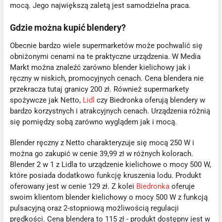
mocą. Jego największą zaletą jest samodzielna praca.
Gdzie można kupić blendery?
Obecnie bardzo wiele supermarketów może pochwalić się
obniżonymi cenami na te praktyczne urządzenia. W Media
Markt można znaleźć zarówno blender kielichowy jak i
ręczny w niskich, promocyjnych cenach. Cena blendera nie
przekracza tutaj granicy 200 zł. Również supermarkety
spożywcze jak Netto,
Lidl
czy Biedronka oferują blendery w
bardzo korzystnych i atrakcyjnych cenach. Urządzenia różnią
się pomiędzy sobą zarówno wyglądem jak i mocą.
Blender ręczny z Netto charakteryzuje się mocą 250 W i
można go zakupić w cenie 39,99 zł w różnych kolorach.
Blender 2 w 1 z Lidla to urządzenie kielichowe o mocy 500 W,
które posiada dodatkowo funkcję kruszenia lodu. Produkt
oferowany jest w cenie 129 zł. Z kolei
Biedronka
oferuje
swoim klientom blender kielichowy o mocy 500 W z funkcją
pulsacyjną oraz 2-stopniową możliwością regulacji
prędkości. Cena blendera to 115 zł - produkt dostępny jest w