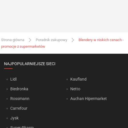
Strona główna
Poradnik zakupowy
Blendery w niskich cenach -
promocje z supermarketów
NAJPOPULARNIEJSZE SIECI
Lidl
Kaufland
Biedronka
Netto
Rossmann
Auchan Hipermarket
Carrefour
Jysk
Super-Pharm