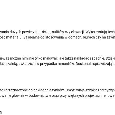
nia dużych powierzchni ścian, sufitów czy elewacji. Wykorzystują tech
ość materiału. Są idealne do stosowania w domach, biurach czy na zew
ieważ można nimi nie tylko malować, ale także nakładać szpachlę. Dzięk
dużą zaletą, zwłaszcza w przypadku remontów. Doskonale sprawdzają si
e i przeznaczone do nakładania tynków. Umożliwiają szybkie i precyzy
owanie głównie w budownictwie oraz przy większych projektach renowa
h