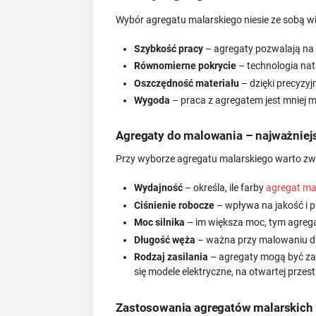
Wybór agregatu malarskiego niesie ze sobą wie
Szybkość pracy
– agregaty pozwalają na 
Równomierne pokrycie
– technologia nat
Oszczędność materiału
– dzięki precyzy
Wygoda
– praca z agregatem jest mniej 
Agregaty do malowania – najważniej
Przy wyborze agregatu malarskiego warto zw
Wydajność
– określa, ile farby
agregat ma
Ciśnienie robocze
– wpływa na jakość i p
Moc silnika
– im większa moc, tym agregat
Długość węża
– ważna przy malowaniu du
Rodzaj zasilania
– agregaty mogą być zas
się modele elektryczne, na otwartej przes
Zastosowania agregatów malarskich