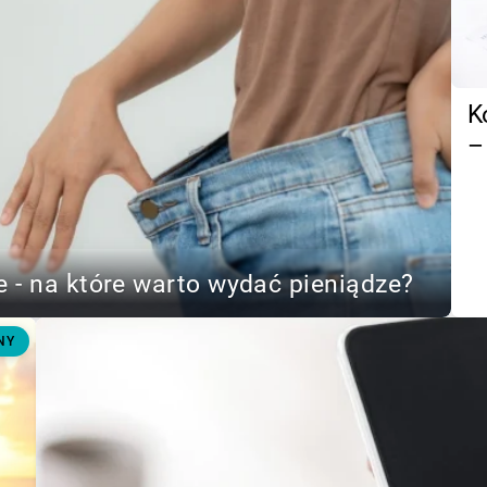
K
–
 - na które warto wydać pieniądze?
NY