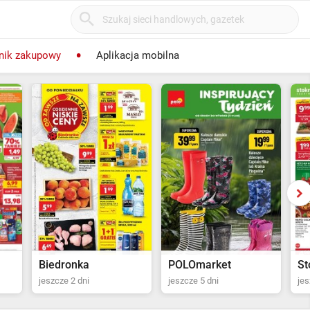
nik zakupowy
Aplikacja mobilna
POLOmarket
Stokrotka Supermarket
Tw
jeszcze 5 dni
jeszcze 6 dni
Ost