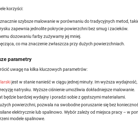
le korzyści:
znacznie szybsze malowanie w porównaniu do tradycyjnych metod, takich
rysku zapewnia jednolite pokrycie powierzchni bez smug i zacieków.
jnemu dozowaniu farby zużywamy jej mniej.
męcząca, co ma znaczenie zwłaszcza przy dużych powierzchniach.
sze parametry
rócić uwagę na kilka kluczowych parametrów:
larski
jest w stanie nanieść w ciągu jednej minuty. Im wyższa wydajność
recyzję natrysku. Wyższe ciśnienie umożliwia dokładniejsze malowanie.
 będzie bardziej wydajny i poradzi sobie z gęstszymi materiałami.
żych powierzchni, pozwala na swobodne poruszanie się bez koniecznośc
ilane elektrycznie lub spalinowo. Wybór zależy od miejsca pracy – w p
trzeni modele spalinowe.