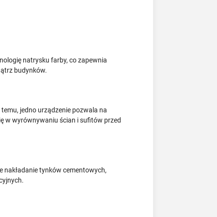
nologię natrysku farby, co zapewnia
nątrz budynków.
i temu, jedno urządzenie pozwala na
ę w wyrównywaniu ścian i sufitów przed
jne nakładanie tynków cementowych,
cyjnych.