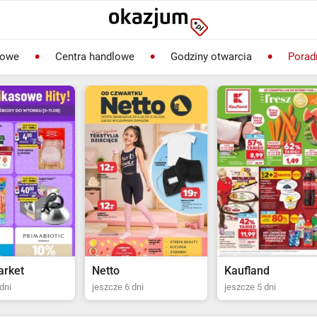
lowe
Centra handlowe
Godziny otwarcia
Porad
Kaufland
Biedronka
dni
jeszcze 5 dni
jeszcze 2 dni