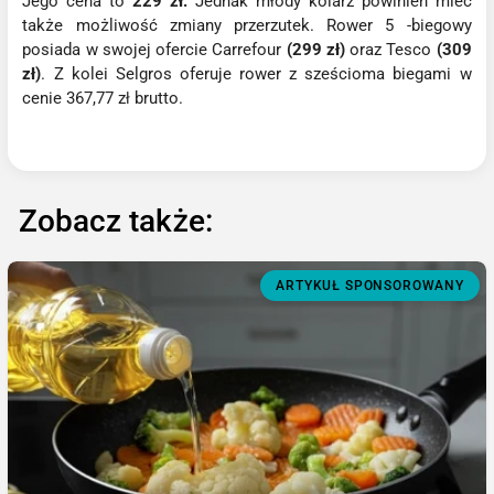
Jego cena to
229 zł.
Jednak młody kolarz powinien mieć
także możliwość zmiany przerzutek. Rower 5 -biegowy
posiada w swojej ofercie Carrefour
(299 zł)
oraz Tesco
(309
zł)
. Z kolei Selgros oferuje rower z sześcioma biegami w
cenie 367,77 zł brutto.
Zobacz także:
ARTYKUŁ SPONSOROWANY