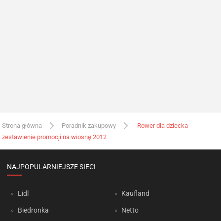
Strona główna
Poradnik zakupowy
Rower dla dziecka -
zestawienie promocji na wiosnę 2012
NAJPOPULARNIEJSZE SIECI
Lidl
Kaufland
Biedronka
Netto