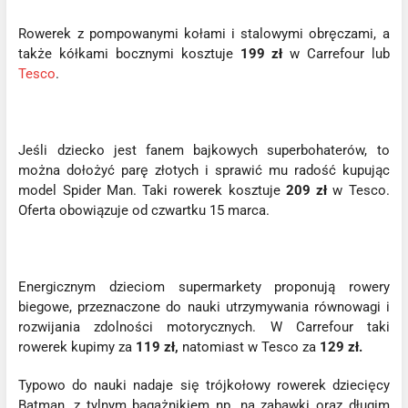
Rowerek z pompowanymi kołami i stalowymi obręczami, a
także kółkami bocznymi kosztuje
199 zł
w Carrefour lub
Tesco
.
Jeśli dziecko jest fanem bajkowych superbohaterów, to
można dołożyć parę złotych i sprawić mu radość kupując
model Spider Man. Taki rowerek kosztuje
209 zł
w Tesco.
Oferta obowiązuje od czwartku 15 marca.
Energicznym dzieciom supermarkety proponują rowery
biegowe, przeznaczone do nauki utrzymywania równowagi i
rozwijania zdolności motorycznych. W Carrefour taki
rowerek kupimy za
119 zł,
natomiast w Tesco za
129 zł.
Typowo do nauki nadaje się trójkołowy rowerek dziecięcy
Batman, z tylnym bagażnikiem np. na zabawki oraz długim