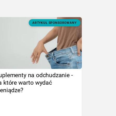
ARTYKUŁ SPONSOROWANY
uplementy na odchudzanie -
a które warto wydać
ieniądze?