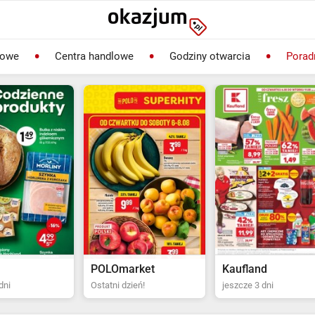
lowe
Centra handlowe
Godziny otwarcia
Porad
rket
Kaufland
Biedronka
ień!
jeszcze 3 dni
Ostatni dzień!