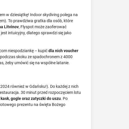
m w dziesiątkę! Indoor skydiving polega na
). To prawdziwa gratka dla osób, które
na Litvinov
, Flyspot może zaoferować
st intuicyjny, dlatego sprawdzi się jako
zicom niespodziankę – kupić
dla nich voucher
nia podczas skoku ze spadochronem z 4000
s, żeby umówić się na wspólne latanie.
 2024 również w Gdańsku!). Do każdej z nich
estauracja. 30 minut przed rozpoczęciem lotu
kask, gogle oraz zatyczki do uszu
. Po
dlotowego prezentu na święta Bożego