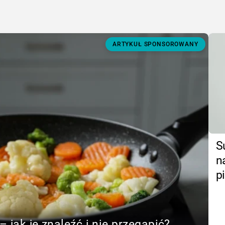
ARTYKUŁ SPONSOROWANY
S
n
p
– jak je znaleźć i nie przegapić?