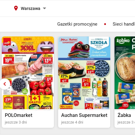
Warszawa
Gazetki promocyjne
Sieci hand
Auchan Supermarket
Żabka
POLOma
jeszcze 4 dni
jeszcze 3 dni
Ostatni dz