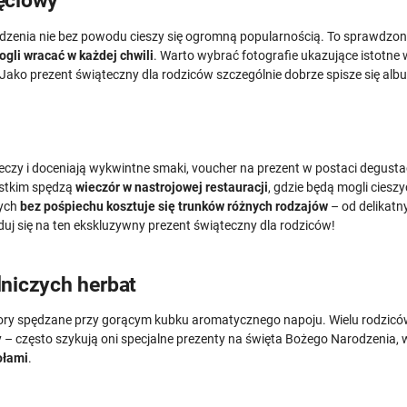
ęciowy
odzenia nie bez powodu cieszy się ogromną popularnością. To sprawdzo
gli wracać w każdej chwili
. Warto wybrać fotografie ukazujące istotne
. Jako prezent świąteczny dla rodziców szczególnie dobrze spisze się al
eczy i doceniają wykwintne smaki, voucher na prezent w postaci degusta
ystkim spędzą
wieczór w nastrojowej restauracji
, gdzie będą mogli cies
rych
bez pośpiechu kosztuje się trunków różnych rodzajów
– od delikatn
yduj się na ten ekskluzywny prezent świąteczny dla rodziców!
niczych herbat
zory spędzane przy gorącym kubku aromatycznego napoju. Wielu rodziców
– często szykują oni specjalne prezenty na święta Bożego Narodzenia,
ołami
.