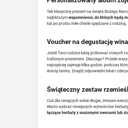
Personalizowany album zdj
Tak klasyczny prezent na święta Bożego Nar
najbliższym
wspomnienia, do których będą mo
lub po prostu miłe chwile spędzane z rodziną
Voucher na degustację wina
Jeżeli Twoi rodzice lubią próbować nowych rz
trafionym prezentem. Dlaczego? Przede wsz
najczęściej zajmuje kilka godzin, podczas któ
ilością taniny. Znajdź odpowiedni lokal i zdec
Świąteczny zestaw rzemieśl
Coś dla ceniących sobie długie, zimowe wiec
Warto wybrać mniejszych wytwórców herbaty 
łączące herbaty z suszonymi owocami lub zi