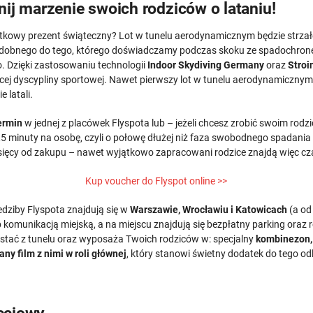
ij marzenie swoich rodziców o lataniu!
tkowy prezent świąteczny? Lot w tunelu aerodynamicznym będzie strzałe
obnego do tego, którego doświadczamy podczas skoku ze spadochronem
. Dzięki zastosowaniu technologii
Indoor Skydiving Germany
oraz
Stroi
cej dyscypliny sportowej. Nawet pierwszy lot w tunelu aerodynamicznym je
e latali.
ermin
w jednej z placówek Flyspota lub – jeżeli chcesz zrobić swoim rod
e 1,5 minuty na osobę, czyli o połowę dłużej niż faza swobodnego spada
ięcy od zakupu – nawet wyjątkowo zapracowani rodzice znajdą więc cza
Kup voucher do Flyspot online >>
dziby Flyspota znajdują się w
Warszawie, Wrocławiu i Katowicach
(a od
omunikacją miejską, a na miejscu znajdują się bezpłatny parking oraz r
zystać z tunelu oraz wyposaża Twoich rodziców w: specjalny
kombinezon, 
ny film z nimi w roli głównej
, który stanowi świetny dodatek do tego o