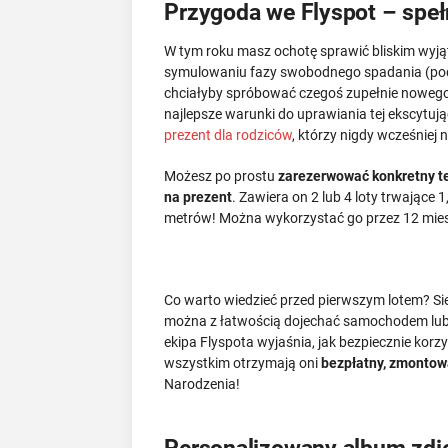
Przygoda we Flyspot – spełn
W tym roku masz ochotę sprawić bliskim wyją
symulowaniu fazy swobodnego spadania (pod
chciałyby spróbować czegoś zupełnie nowego
najlepsze warunki do uprawiania tej ekscytują
prezent dla rodziców
, którzy nigdy wcześniej ni
Możesz po prostu
zarezerwować konkretny t
na prezent
. Zawiera on 2 lub 4 loty trwając
metrów! Można wykorzystać go przez 12 mies
Co warto wiedzieć przed pierwszym lotem? Sie
można z łatwością dojechać samochodem lub k
ekipa Flyspota wyjaśnia, jak bezpiecznie kor
wszystkim otrzymają oni
bezpłatny, zmontowa
Narodzenia!