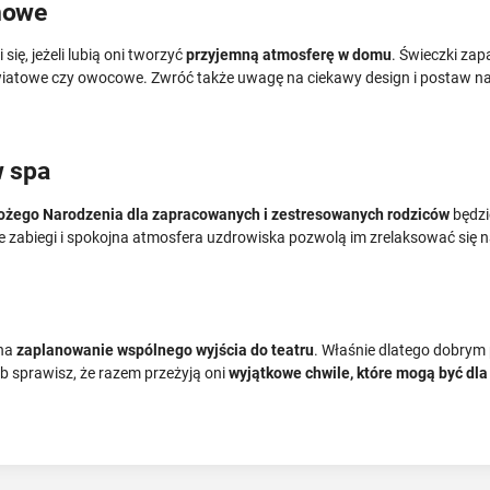
howe
ię, jeżeli lubią oni tworzyć
przyjemną atmosferę w domu
. Świeczki za
wiatowe czy owocowe. Zwróć także uwagę na ciekawy design i postaw na
w spa
ożego Narodzenia dla zapracowanych i zestresowanych rodziców
będzi
ce zabiegi i spokojna atmosfera uzdrowiska pozwolą im zrelaksować się n
 na
zaplanowanie wspólnego wyjścia do teatru
. Właśnie dlatego dobrym
ób sprawisz, że razem przeżyją oni
wyjątkowe chwile, które mogą być dl