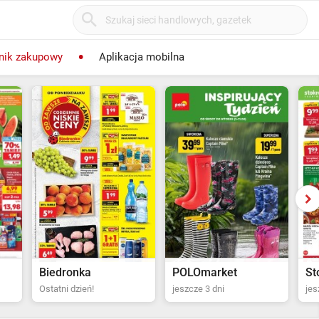
nik zakupowy
Aplikacja mobilna
POLOmarket
Stokrotka Supermarket
Bi
jeszcze 3 dni
jeszcze 4 dni
za 