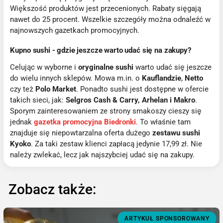
Większość produktów jest przecenionych. Rabaty sięgają
nawet do 25 procent. Wszelkie szczegóły można odnaleźć w
najnowszych gazetkach promocyjnych.
Kupno sushi - gdzie jeszcze warto udać się na zakupy?
Celując w wyborne i
oryginalne sushi
warto udać się jeszcze
do wielu innych sklepów. Mowa m.in. o
Kauflandzie
,
Netto
czy też
Polo Market
. Ponadto sushi jest dostępne w ofercie
takich sieci, jak:
Selgros Cash & Carry, Arhelan i Makro
.
Sporym zainteresowaniem ze strony smakoszy cieszy się
jednak
gazetka promocyjna Biedronki
. To właśnie tam
znajduje się niepowtarzalna oferta dużego
zestawu sushi
Kyoko
. Za taki zestaw klienci zapłacą jedynie 17,99 zł. Nie
należy zwlekać, lecz jak najszybciej udać się na zakupy.
Zobacz także:
ARTYKUŁ SPONSOROWANY