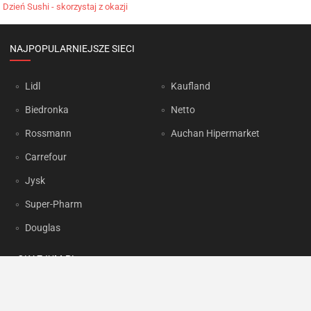
Dzień Sushi - skorzystaj z okazji
NAJPOPULARNIEJSZE SIECI
Lidl
Kaufland
Biedronka
Netto
Rossmann
Auchan Hipermarket
Carrefour
Jysk
Super-Pharm
Douglas
OKAZJUM.PL
Kontakt
Reklama
Prywatność