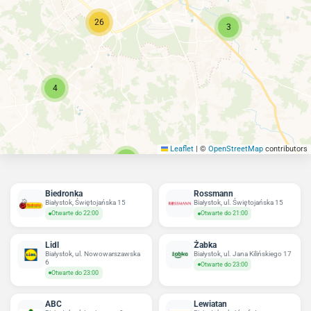
26
3
4
Leaflet
|
©
OpenStreetMap
contributors
6
Biedronka
Rossmann
Białystok, Świętojańska 15
Białystok, ul. Świętojańska 15
Otwarte do 22:00
Otwarte do 21:00
Lidl
Żabka
Białystok, ul. Nowowarszawska
Białystok, ul. Jana Kilińskiego 17
6
Otwarte do 23:00
Otwarte do 23:00
ABC
Lewiatan