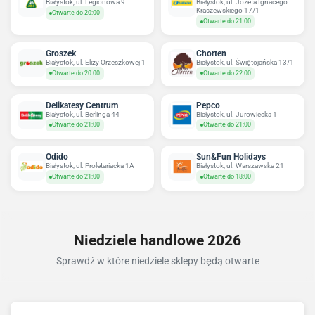
Białystok, ul. Legionowa 9
Białystok, ul. Józefa Ignacego
Kraszewskiego 17/1
Otwarte do 20:00
Otwarte do 21:00
Groszek
Chorten
Białystok, ul. Elizy Orzeszkowej 1
Białystok, ul. Świętojańska 13/1
Otwarte do 20:00
Otwarte do 22:00
Delikatesy Centrum
Pepco
Białystok, ul. Berlinga 44
Białystok, ul. Jurowiecka 1
Otwarte do 21:00
Otwarte do 21:00
Odido
Sun&Fun Holidays
Białystok, ul. Proletariacka 1A
Białystok, ul. Warszawska 21
Otwarte do 21:00
Otwarte do 18:00
Niedziele handlowe 2026
Sprawdź w które niedziele sklepy będą otwarte