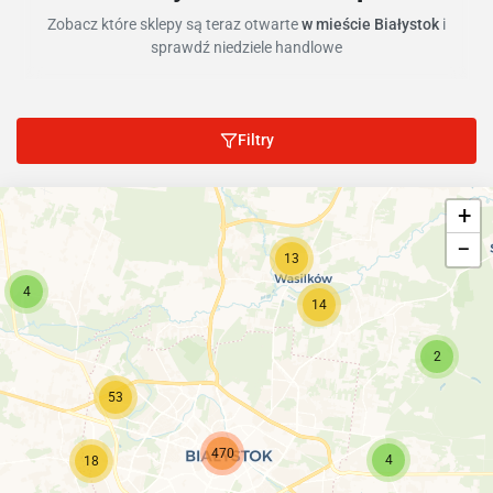
Zobacz które sklepy są teraz otwarte
w mieście Białystok
i
sprawdź niedziele handlowe
Filtry
+
−
13
4
14
2
53
470
4
18