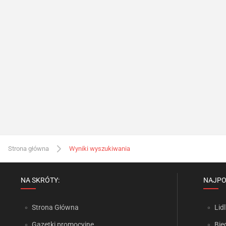
Strona główna
Wyniki wyszukiwania
NA SKRÓTY:
NAJPO
Strona Główna
Lidl
Gazetki promocyjne
Bie