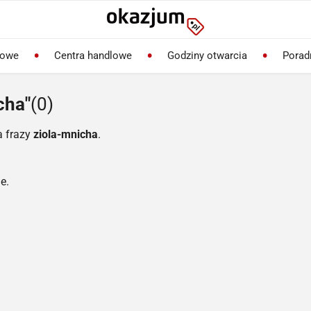
lowe
Centra handlowe
Godziny otwarcia
Porad
cha"
(0)
a frazy
ziola-mnicha
.
e.