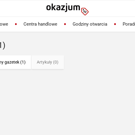
lowe
Centra handlowe
Godziny otwarcia
Porad
1)
ny gazetek (1)
Artykuły (0)