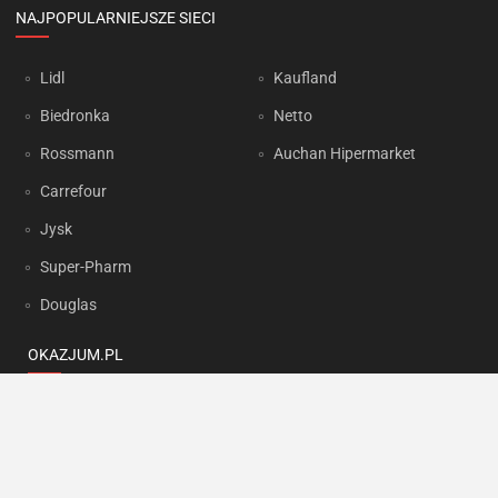
NAJPOPULARNIEJSZE SIECI
Lidl
Kaufland
Biedronka
Netto
Rossmann
Auchan Hipermarket
Carrefour
Jysk
Super-Pharm
Douglas
OKAZJUM.PL
Kontakt
Reklama
Prywatność
Korzystanie z portalu oznacza akceptację
Regulaminu
oraz
Polityki
prywatności
.
Ustawienia preferencji
.