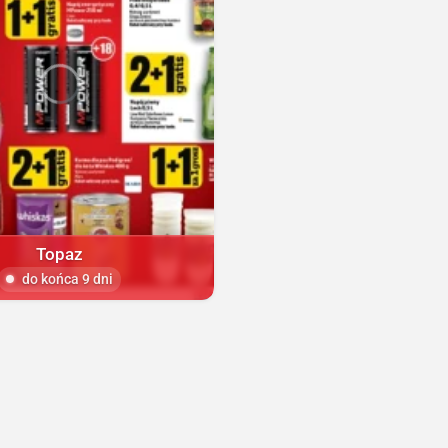
Topaz
do końca 9 dni