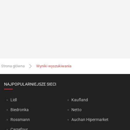
Strona główna
Wyniki wyszukiwania
NAJPOPULARNIEJSZE SIECI
Lidl
Kaufland
Biedronka
Netto
Rossmann
Auchan Hipermarket
Carrefour