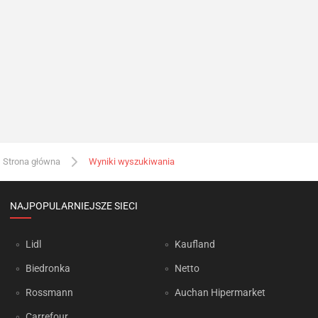
Strona główna
Wyniki wyszukiwania
NAJPOPULARNIEJSZE SIECI
Lidl
Kaufland
Biedronka
Netto
Rossmann
Auchan Hipermarket
Carrefour