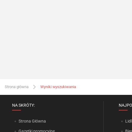
Strona główna
Wyniki wyszukiwania
NA SKRÓTY:
NAJPO
Strona Główna
Lidl
Gazetki promocyjne
Bie