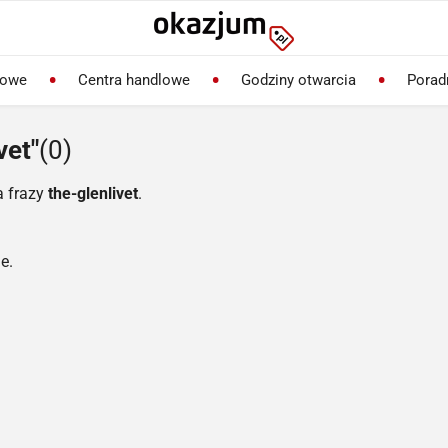
lowe
Centra handlowe
Godziny otwarcia
Porad
vet"
(0)
a frazy
the-glenlivet
.
e.