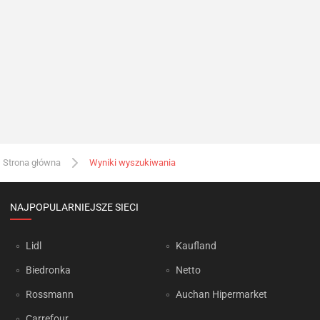
Strona główna
Wyniki wyszukiwania
NAJPOPULARNIEJSZE SIECI
Lidl
Kaufland
Biedronka
Netto
Rossmann
Auchan Hipermarket
Carrefour