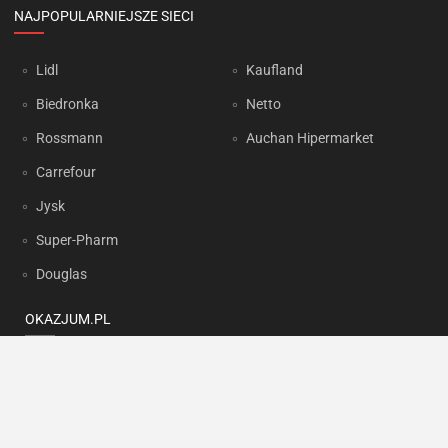
NAJPOPULARNIEJSZE SIECI
Lidl
Kaufland
Biedronka
Netto
Rossmann
Auchan Hipermarket
Carrefour
Jysk
Super-Pharm
Douglas
OKAZJUM.PL
Kontakt
Reklama
Prywatność
Korzystanie z portalu oznacza akceptację
Regulaminu
oraz
Polityki
prywatności
.
Ustawienia preferencji
.