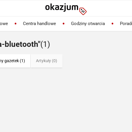
lowe
Centra handlowe
Godziny otwarcia
Porad
a-bluetooth"
(1)
ny gazetek (1)
Artykuły (0)