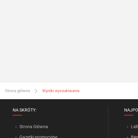
Strona główna
Wyniki wyszukiwania
NA SKRÓTY:
NAJPO
Strona Główna
Lidl
Gazetki promocyjne
Bie