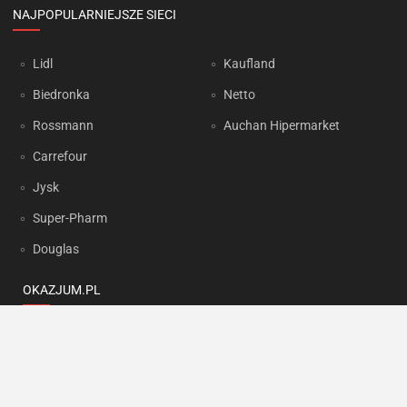
NAJPOPULARNIEJSZE SIECI
Lidl
Kaufland
Biedronka
Netto
Rossmann
Auchan Hipermarket
Carrefour
Jysk
Super-Pharm
Douglas
OKAZJUM.PL
Kontakt
Reklama
Prywatność
Korzystanie z portalu oznacza akceptację
Regulaminu
oraz
Polityki
prywatności
.
Ustawienia preferencji
.