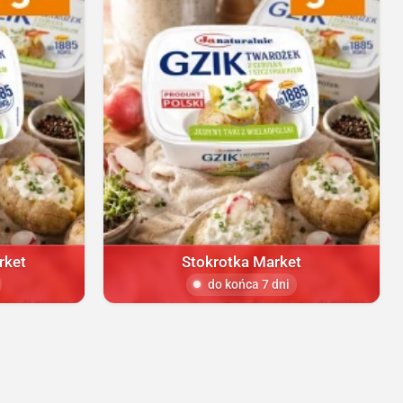
rket
Stokrotka Market
do końca 7 dni