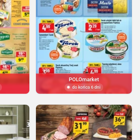
POLOmarket
do końca 6 dni