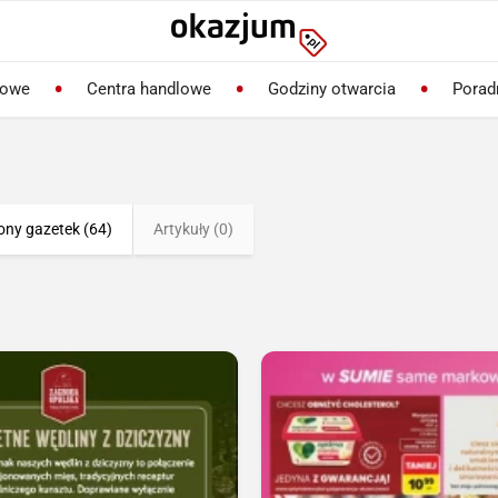
lowe
Centra handlowe
Godziny otwarcia
Porad
ony gazetek (64)
Artykuły (0)