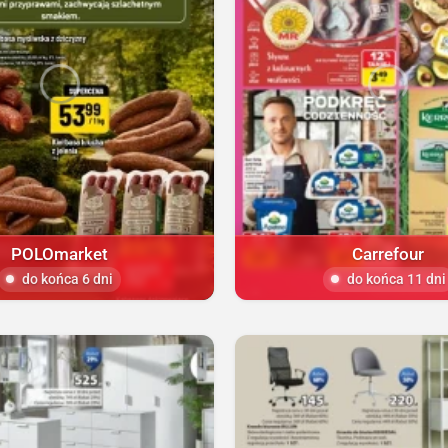
POLOmarket
Carrefour
do końca 6 dni
do końca 11 dni