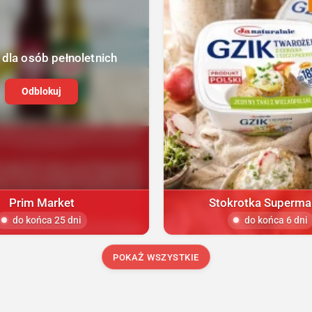
 dla osób pełnoletnich
Odblokuj
Prim Market
Stokrotka Superma
do końca 25 dni
do końca 6 dni
POKAŻ WSZYSTKIE