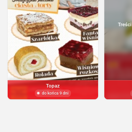
Treści
Topaz
do końca 9 dni