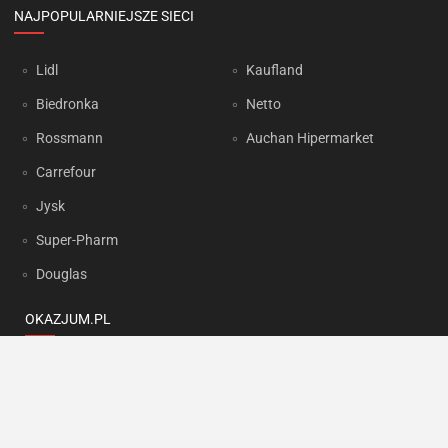
NAJPOPULARNIEJSZE SIECI
Lidl
Kaufland
Biedronka
Netto
Rossmann
Auchan Hipermarket
Carrefour
Jysk
Super-Pharm
Douglas
OKAZJUM.PL
Kontakt
Reklama
Prywatność
Korzystanie z portalu oznacza akceptację
Regulaminu
oraz
Polityki
prywatności
.
Ustawienia preferencji
.