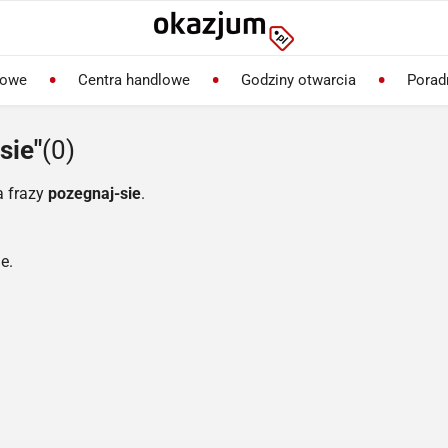
lowe
Centra handlowe
Godziny otwarcia
Porad
sie"
(0)
a frazy
pozegnaj-sie
.
e.