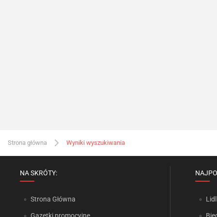
Strona główna
Wyniki wyszukiwania
NA SKRÓTY:
NAJPO
Strona Główna
Lidl
Gazetki promocyjne
Bie