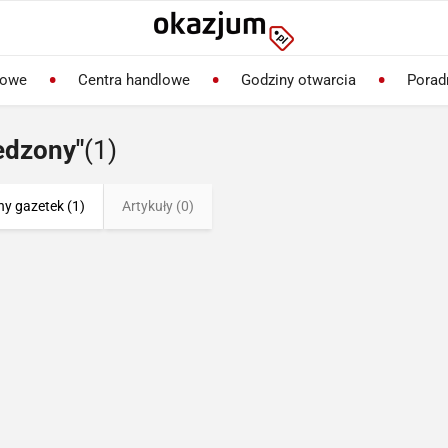
lowe
Centra handlowe
Godziny otwarcia
Porad
edzony"
(1)
ny gazetek (1)
Artykuły (0)