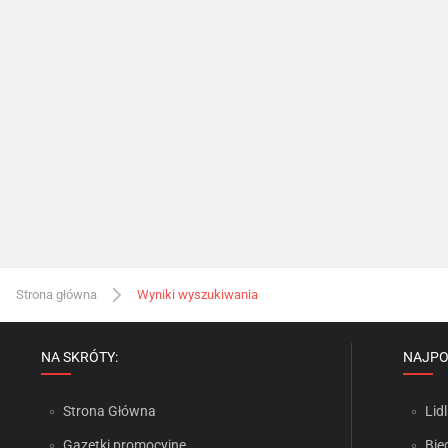
Strona główna
Wyniki wyszukiwania
NA SKRÓTY:
NAJPO
Strona Główna
Lidl
Gazetki promocyjne
Bie