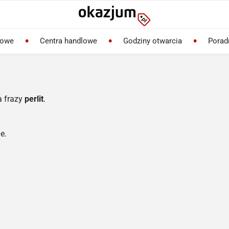
lowe
Centra handlowe
Godziny otwarcia
Porad
a frazy
perlit
.
e.